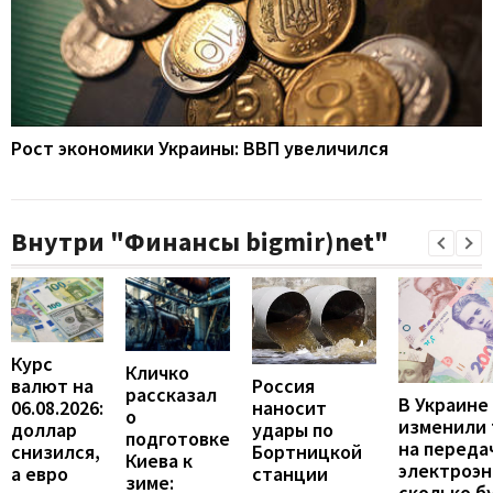
Рост экономики Украины: ВВП увеличился
Внутри "Финансы bigmir)net"
Курс
Кличко
валют на
Россия
рассказал
В Украине
06.08.2026:
наносит
о
изменили
доллар
удары по
подготовке
на переда
снизился,
Бортницкой
Киева к
электроэн
а евро
станции
зиме:
сколько б