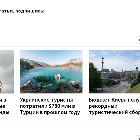
татьи, подпишись:
м в
Украинские туристы
Бюджет Киева полу
ые
потратили $780 млн в
рекордный
енды
Турции в прошлом году
туристический сбо