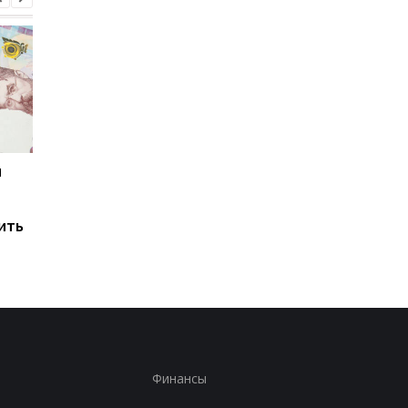
и
Мировые запасы
Остановка морского
топлива почти
коридора может
исчерпаны: эксперт
привести к снижени
ить
предупредил о рисках
производства
для Украины
железной руды
Финансы