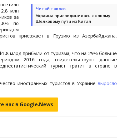
посетило
Читай также:
 2,8 млн
Украина присоединилась к новому
ников за
Шелковому пути из Китая
8,8% по
риодом
уристов приезжает в Грузию из Азербайджана,
 $1,8 млрд прибыли от туризма, что на 29% больше
ериодом 2016 года, свидетельствуют данные
еднестатистический турист тратит в стране в
ичество иностранных туристов в Украине
выросло
е нас в Google.News