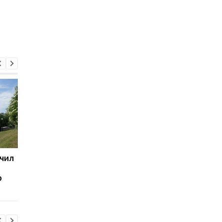
чил
Грузия продлила срок
Туризм в Европе
безвизового
восстановился посл
р
пребывания для
пандемии
украинцев