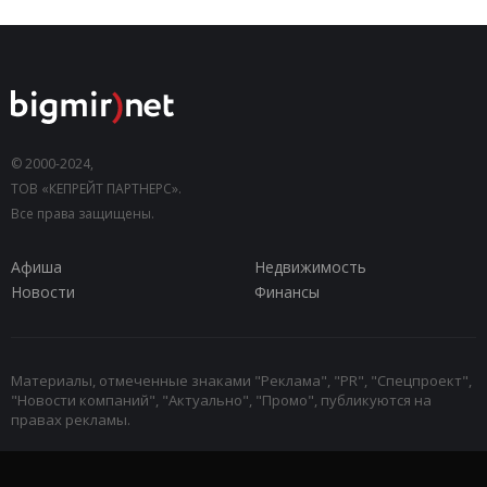
© 2000-2024,
ТОВ «КЕПРЕЙТ ПАРТНЕРС».
Все права защищены.
Афиша
Недвижимость
Новости
Финансы
Материалы, отмеченные знаками "Реклама", "PR", "Спецпроект",
"Новости компаний", "Актуально", "Промо", публикуются на
правах рекламы.