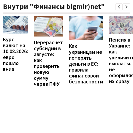
Внутри "Финансы bigmir)net"
Курс
Пенсия в
Перерасчет
валют на
Украине:
Как
субсидии в
10.08.2026:
как
украинцам не
августе:
евро
увеличит
потерять
как
пошло
выплаты,
деньги в ЕС:
проверить
вниз
не
правила
новую
оформля
финансовой
сумму
их сразу
безопасности
через ПФУ