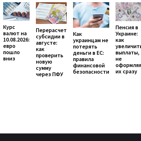
Курс
Пенсия в
Перерасчет
валют на
Украине:
Как
субсидии в
10.08.2026:
как
украинцам не
августе:
евро
увеличит
потерять
как
пошло
выплаты,
деньги в ЕС:
проверить
вниз
не
правила
новую
оформля
финансовой
сумму
их сразу
безопасности
через ПФУ