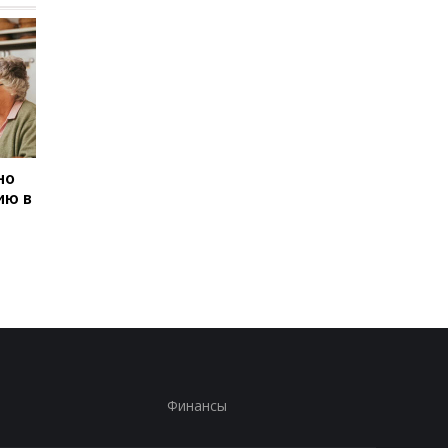
но
В Украине выросли
Кто из пенсионеров
ию в
зарплаты чиновников:
может получить
где самые высокие
доплату 1300 гривен:
оклады
ПФУ объяснили усло
Финансы