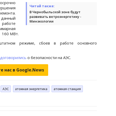
осрочно
Читай также:
вершения
В Чернобыльской зоне будут
монта.
развивать ветроэнергетику -
 данный
Минэкологии
 работе
ммарная
 160 МВт.
штатном режиме, сбоев в работе основного
договорились
о безопасности на АЭС.
е нас в Google.News
АЭС
атомная энергетика
атомная станция