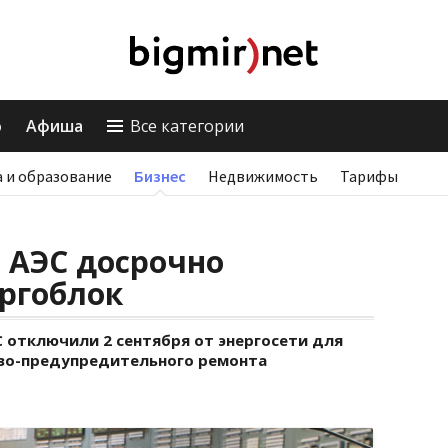
о
Афиша
Все категории
 и образование
Бизнес
Недвижимость
Тарифы
 АЭС досрочно
ргоблок
 отключили 2 сентября от энергосети для
ово-предупредительного ремонта