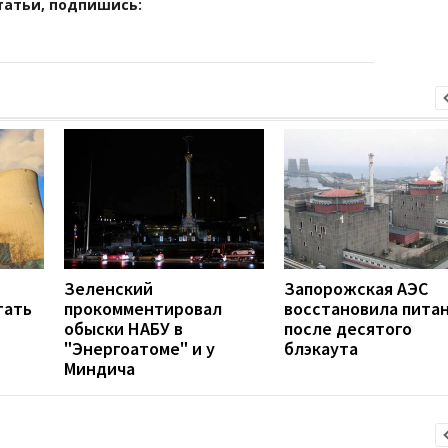
татьи, подпишись:
Зеленский
Запорожская АЭС
тать
прокомментировал
восстановила пита
обыски НАБУ в
после десятого
"Энергоатоме" и у
блэкаута
Миндича