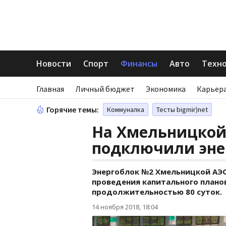
Новости
Спорт
Финансы
Авто
Техн
Главная
Личный бюджет
Экономика
Карьера
Горячие темы:
Коммуналка
Тесты bigmir)net
На Хмельницкой
подключили эне
Энергоблок №2 Хмельницкой АЭС
проведения капитального план
продолжительностью 80 суток.
14 ноября 2018, 18:04