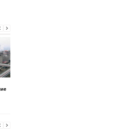
Запорожская АЭС на
Болгария отказалась
ние
грани блэкаута после
продавать Украине
нового российского
ядерные реакторы д
удара
Хмельницкой АЭС