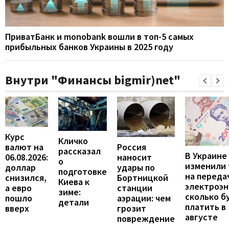
ПриватБанк и monobank вошли в топ-5 самых
прибыльных банков Украины в 2025 году
Внутри "Финансы bigmir)net"
Курс
Кличко
валют на
Россия
рассказал
В Украине
06.08.2026:
наносит
о
изменили
доллар
удары по
подготовке
на переда
снизился,
Бортницкой
Киева к
электроэн
а евро
станции
зиме:
сколько б
пошло
аэрации: чем
детали
платить в
вверх
грозит
августе
повреждение