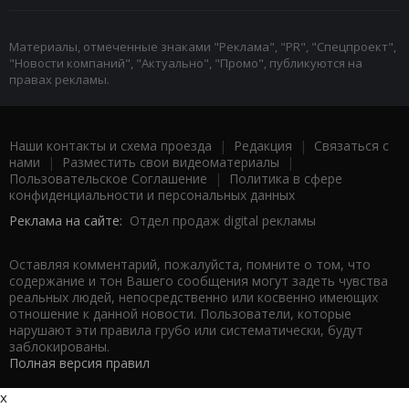
Материалы, отмеченные знаками "Реклама", "PR", "Спецпроект",
"Новости компаний", "Актуально", "Промо", публикуются на
правах рекламы.
Наши контакты и схема проезда
|
Редакция
|
Связаться с
нами
|
Разместить свои видеоматериалы
|
Пользовательское Соглашение
|
Политика в сфере
конфиденциальности и персональных данных
Реклама на сайте:
Отдел продаж digital рекламы
Оставляя комментарий, пожалуйста, помните о том, что
содержание и тон Вашего сообщения могут задеть чувства
реальных людей, непосредственно или косвенно имеющих
отношение к данной новости. Пользователи, которые
нарушают эти правила грубо или систематически, будут
заблокированы.
Полная версия правил
x