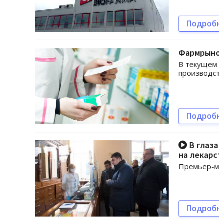
Подроб
Фармрынок
В текущем 
производст
Подроб
В глаза
на лекарс
Премьер-ми
Подроб