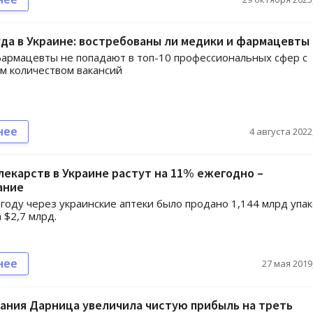
да в Украине: востребованы ли медики и фармацевты
армацевты не попадают в топ-10 профессиональных сфер с
м количеством вакансий
нее
4 августа 2022,
екарств в Украине растут на 11% ежегодно –
ание
году через украинские аптеки было продано 1,144 млрд упа
 $2,7 млрд.
нее
27 мая 2019,
ания Дарница увеличила чистую прибыль на треть