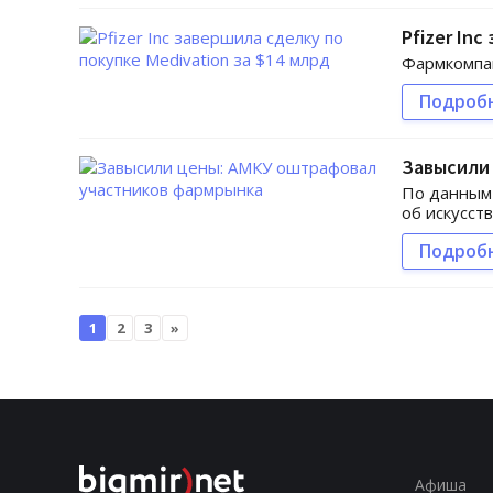
Pfizer In
Фармкомпан
Подроб
Завысили
По данным 
об искусст
Подроб
1
2
3
»
Афиша