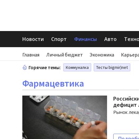
Новости
Спорт
Финансы
Авто
Техн
Главная
Личный бюджет
Экономика
Карьера
Горячие темы:
Коммуналка
Тесты bigmir)net
Фармацевтика
Российски
дефицит 
Рынок лека
Подроб