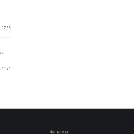
 17:33
сь
 14:31
Финансы