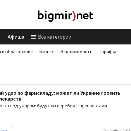
о
Афиша
Все категории
 и образование
Бизнес
Недвижимость
Тарифы
й удар по фармскладу: может ли Украине грозить
лекарств
рств под ударом: будут ли перебои с препаратами
нее
29 октября 2025,