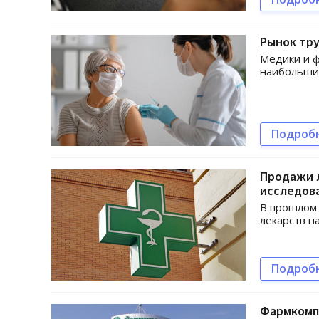
Рынок тру
Медики и ф
наибольши
Подроб
Продажи л
исследов
В прошлом 
лекарств на
Подроб
Фармкомп