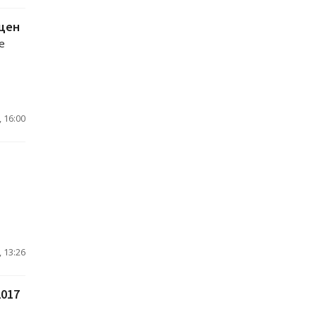
 цен
е
 16:00
 13:26
2017