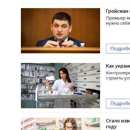
Гройсман 
Премьер-ми
нужно себя
Подроб
Как украи
Контролеры
строить ус
Подроб
Стало изв
году