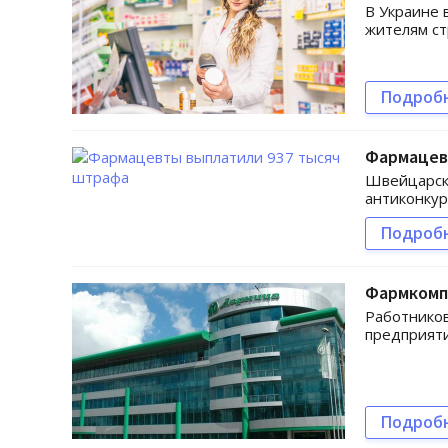
В Украине 
жителям ст
Подроб
Фармацев
Швейцарски
антиконку
Подроб
Фармкомп
Работников
предприят
Подроб