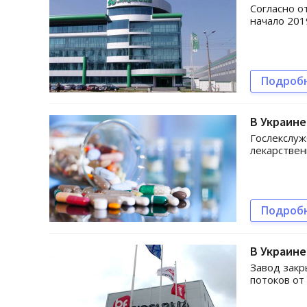
Согласно о
начало 201
Подроб
В Украине
Гослекслуж
лекарствен
Подроб
В Украин
Завод закр
потоков от