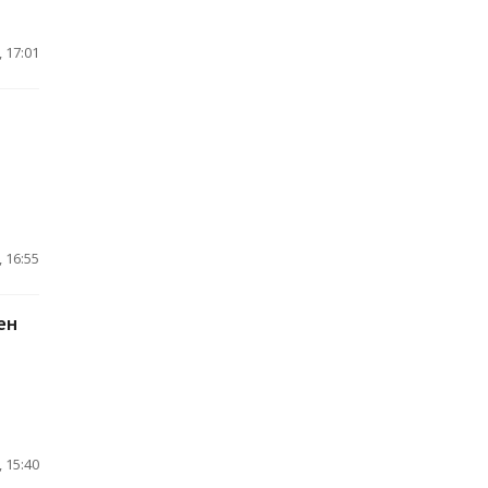
 17:01
 16:55
ен
 15:40