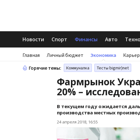
Новости
Спорт
Финансы
Авто
Техн
Главная
Личный бюджет
Экономика
Карьер
Горячие темы:
Коммуналка
Тесты bigmir)net
Фармрынок Укра
20% – исследова
В текущем году ожидается даль
производства местных произво
24 апреля 2018, 16:55