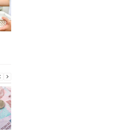
Российский удар по
Рынок труда в Украи
фармскладу: может ли
кому труднее всего
Украине грозить
найти работу
дефицит лекарств
Пенсии для украинцев в
Банки усилили