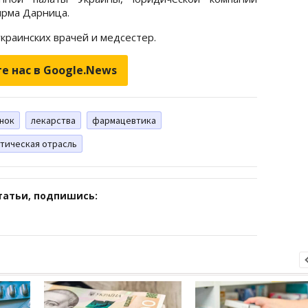
рма Дарница.
краинских врачей и медсестер.
е нас в Google.News
нок
лекарства
фармацевтика
тическая отрасль
татьи, подпишись: