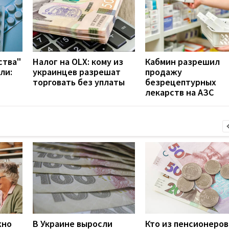
ства"
Налог на OLX: кому из
Кабмин разрешил
ли:
украинцев разрешат
продажу
торговать без уплаты
безрецептурных
лекарств на АЗС
жно
В Украине выросли
Кто из пенсионеров