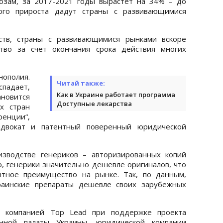
нозам, за 2017-2021 годы вырастет на 34% – до
того прироста дадут страны с развивающимися
рств, страны с развивающимися рынками вскоре
тво за счет окончания срока действия многих
ополия.
Читай также:
адает,
Как в Украине работает программа
новится
Доступные лекарства
х стран
ренции“,
адвокат и патентный поверенный юридической
изводстве генериков – авторизированных копий
о, генерики значительно дешевле оригиналов, что
нтное преимущество на рынке. Так, по данным,
раинские препараты дешевле своих зарубежных
о компанией Top Lead при поддержке проекта
ленной палаты Украины, юридической компании