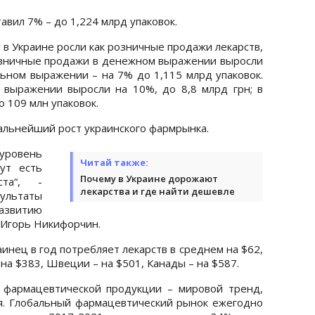
авил 7% – до 1,224 млрд упаковок.
 в Украине росли как розничные продажи лекарств,
 розничные продажи в денежном выражении выросли
льном выражении – на 7% до 1,115 млрд упаковок.
 выражении выросли на 10%, до 8,8 млрд грн; в
 109 млн упаковок.
альнейший рост украинского фармрынка.
уровень
Читай также:
ут есть
Почему в Украине дорожают
та“, -
лекарства и где найти дешевле
ьтаты
азвитию
Игорь Никифорчин.
инец в год потребляет лекарств в среднем на $62,
на $383, Швеции – на $501, Канады – на $587.
 фармацевтической продукции – мировой тренд,
я. Глобальный фармацевтический рынок ежегодно