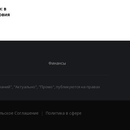
Польше: кто может
контроль переводов:
: в
получать выплаты
какие операции мог
овия
заблокировать карт
Финансы
аний", "Актуально", "Промо", публикуются на правах
льское Соглашение
|
Политика в сфере