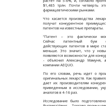
растет на 5-6%, и, согласно прог
$1,485 трлн. Почти четверть э
фармацевтическими рынками.
Что касается производства лека
получат конкурентное преимущес
патентов на известные препараты.
“Патент – это фактически мон
Сейчас патентный бум сп
действующих патентов в мире ста
меньше. Это значит, что у новы
появляются возможности для конку
- объяснил Александр Мамуня, 
компании AEQUO.
По его словам, речь идет о про
оригинальных лекарств. Как правил
дает их производителям конкуре
приведенным в исследовании, ук
аналогов в 4-16 раз.
Исследование было подготовлен
BusinessViews, Торгово-промыш