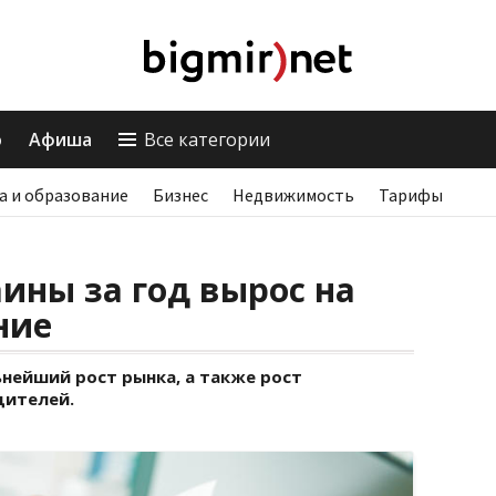
о
Афиша
Все категории
а и образование
Бизнес
Недвижимость
Тарифы
ины за год вырос на
ние
нейший рост рынка, а также рост
дителей.