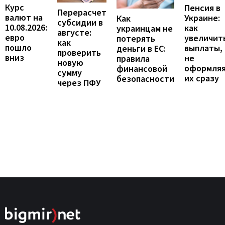
Курс
Пенсия в
Перерасчет
валют на
Украине:
Как
субсидии в
10.08.2026:
как
украинцам не
августе:
евро
увеличит
потерять
как
пошло
выплаты,
деньги в ЕС:
проверить
вниз
не
правила
новую
оформля
финансовой
сумму
их сразу
безопасности
через ПФУ