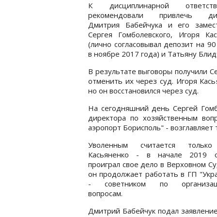
К дисциплинарной ответстве
рекомендовали привлечь дир
Дмитрия Бабейчука и его замест
Сергея Гомболевского, Игоря Кас
(лично согласовывал депозит на 90
в ноябре 2017 года) и Татьяну Блид
В результате выговоры получили Се
отменить их через суд. Игоря Кас
но он восстановился через суд.
На сегодняшний день Сергей Гомбо
директора по хозяйственным воп
аэропорт Борисполь" - возглавляет
Уволенным считается только
Касьяненко - в начале 2019 
проиграл свое дело в Верховном Су
он продолжает работать в ГП "Укр
- советником по организац
вопросам.
Дмитрий Бабейчук подал заявление