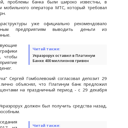
й, проблемы банка были широко известны, в
м мобильного оператора МТС, который требовал
рн.
раструктуры уже официально рекомендовало
венным предприятиям выводить деньги из
нные.
твующие
Читай также:
графики
Украэрорух оставил в Платинум
, чтобы
Банке 400 миллионов гривен
приятие
денег.
ха" Сергей Гомболевский согласовал депозит 29
 лично объяснял, что Платинум банк предложил
центами на праздничный период - с 29 декабря
Украэрорух должен был получить средства назад,
пособным.
седания
Читай также:
017, на