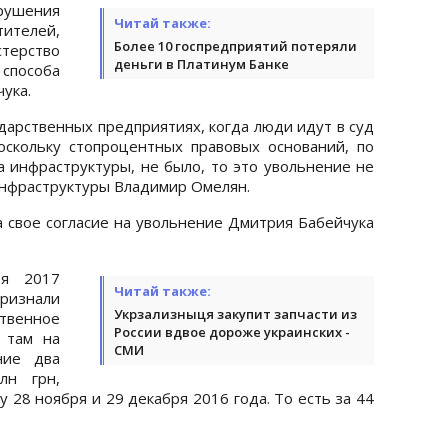
рушения
Читай также:
тителей,
Более 10 госпредприятий потеряли
ерство
деньги в Платинум Банке
способа
ука.
дарственных предприятиях, когда люди идут в суд
оскольку стопроцентных правовых оснований, по
 инфраструктуры, не было, то это увольнение не
инфраструктуры Владимир Омелян.
а свое согласие на увольнение Дмитрия Бабейчука
ря 2017
Читай также:
нали
Укрзализныця закупит запчасти из
твенное
России вдвое дороже украинских -
 там на
СМИ
ние два
лн грн,
 28 ноября и 29 декабря 2016 года. То есть за 44