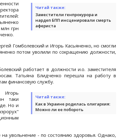
нности
Читай также:
ектора
Заместители генпрокурора и
ителей:
нардеп БПП инсценировали смерть
ьяненко
афериста
 млн грн
ченко.
ргей Гомболевский и Игорь Касьяненко, но смогли
ьяненко потом уволили по сокращению должности,
левский работает в должности и.о. заместителя
росам. Татьяна Блидченко перешла на работу в
 там финансовую службу.
 Игорь
Читай также:
он таки
Как в Украине родилась олигархия:
де. Но и
Можно ли ее побороть
аэрорух"
ионным
 на увольнение - по состоянию здоровья. Однако,