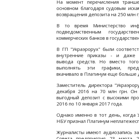
На момент перечисления транше
основном благодаря судовым иска
возвращения депозита на 250 млн г
В то время Министерство инф
подведомственным государст
коммерческих банков в государстве
В ГП "Украэрорух" были соответс
внутренние приказы - и даже 
вывода средств. Но вместо того
выполнять эти графики, пред
вкачивало в Платинум еще больше 
Заместитель директора "Украэрору
декабря 2016 на 70 млн грн. Он
выгодный депозит с высокими про
2016 по 10 января 2017 года.
Однако именно в тот день, когда 
НБУ признал Платинум неплатежес
Журналисты имеют аудиозапись за
Совета предприятия 23 марта 2