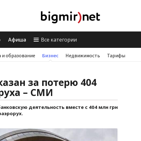
о
Афиша
Все категории
 и образование
Бизнес
Недвижимость
Тарифы
казан за потерю 404
руха – СМИ
анковскую деятельность вместе с 404 млн грн
раэрорух.