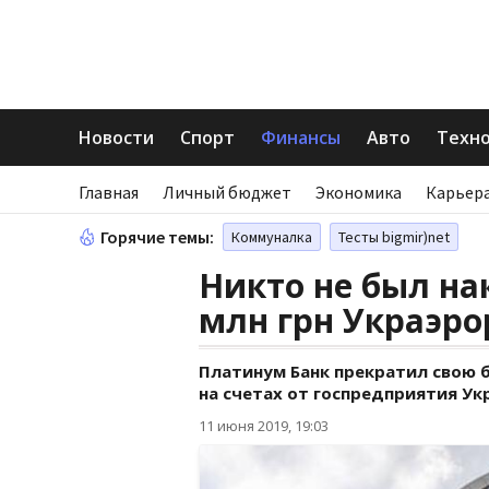
Новости
Спорт
Финансы
Авто
Техн
Главная
Личный бюджет
Экономика
Карьера
Горячие темы:
Коммуналка
Тесты bigmir)net
Никто не был на
млн грн Украэро
Платинум Банк прекратил свою б
на счетах от госпредприятия Ук
11 июня 2019, 19:03