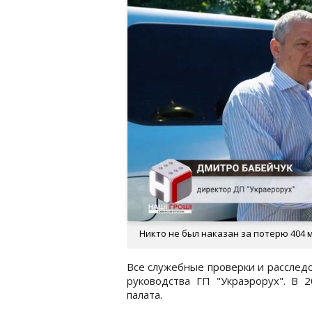
Никто не был наказан за потерю 404 мл
Все служебные проверки и расслед
руководства ГП "Украэрорух". В 
палата.