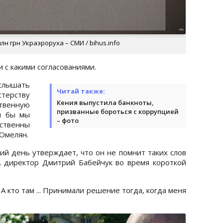
н грн Украэроруха – СМИ / bihus.info
 с какими согласованиями.
 слышать
Читай также:
стерству
Кения выпустила банкноты,
твенную
призванные бороться с коррупцией
и бы мы
– фото
тственны
 Омелян.
ий день утверждает, что он не помнит таких слов
А директор Дмитрий Бабейчук во время короткой
. А кто там ... Принимали решение тогда, когда меня