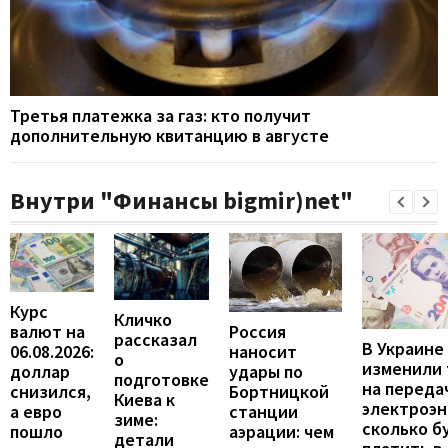
Третья платежка за газ: кто получит
дополнительную квитанцию в августе
Внутри "Финансы bigmir)net"
Курс
Кличко
валют на
Россия
рассказал
В Украине
06.08.2026:
наносит
о
изменили
доллар
удары по
подготовке
на переда
снизился,
Бортницкой
Киева к
электроэн
а евро
станции
зиме:
сколько б
пошло
аэрации: чем
детали