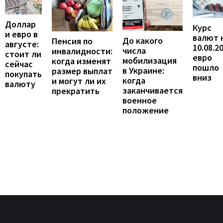
Доллар
Курс
и евро в
валют 
До какого
Пенсия по
августе:
10.08.2
числа
инвалидности:
стоит ли
евро
мобилизация
когда изменят
сейчас
пошло
в Украине:
размер выплат
покупать
вниз
когда
и могут ли их
валюту
заканчивается
прекратить
военное
положение