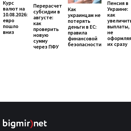
Курс
Пенсия в
Перерасчет
валют на
Украине:
Как
субсидии в
10.08.2026:
как
украинцам не
августе:
евро
увеличит
потерять
как
пошло
выплаты,
деньги в ЕС:
проверить
вниз
не
правила
новую
оформля
финансовой
сумму
их сразу
безопасности
через ПФУ