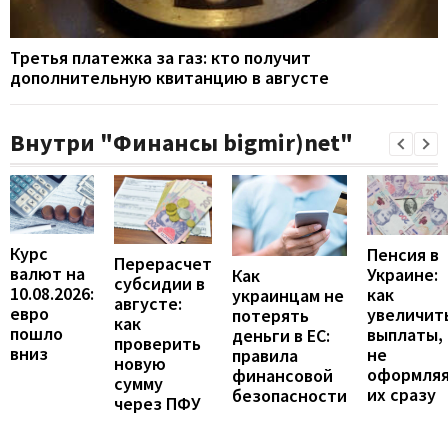
Третья платежка за газ: кто получит
дополнительную квитанцию в августе
Внутри "Финансы bigmir)net"
Курс
Пенсия в
Перерасчет
валют на
Украине:
Как
субсидии в
10.08.2026:
как
украинцам не
августе:
евро
увеличит
потерять
как
пошло
выплаты,
деньги в ЕС:
проверить
вниз
не
правила
новую
оформля
финансовой
сумму
их сразу
безопасности
через ПФУ