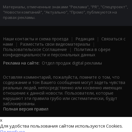
Материалы, отмеченные знаками "Реклама", "PR", "Спецпроект",
"Новости компаний", "Актуально", "Промо", публикуются на
правах рекламы.
Наши контакты и схема проезда
|
Редакция
|
Связаться с
нами
|
Разместить свои видеоматериалы
|
Пользовательское Соглашение
|
Политика в сфере
конфиденциальности и персональных данных
Реклама на сайте:
Отдел продаж digital рекламы
Оставляя комментарий, пожалуйста, помните о том, что
содержание и тон Вашего сообщения могут задеть чувства
реальных людей, непосредственно или косвенно имеющих
отношение к данной новости. Пользователи, которые
нарушают эти правила грубо или систематически, будут
заблокированы.
Полная версия правил
x
Для удобства пользования сайтом используются Cookies.
Подробнее...