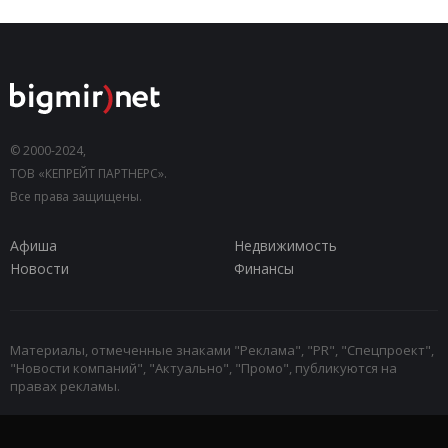
© 2000-2024,
ТОВ «КЕПРЕЙТ ПАРТНЕРС».
Все права защищены.
Афиша
Недвижимость
Новости
Финансы
Материалы, отмеченные знаками "Реклама", "PR", "Спецпроект",
"Новости компаний", "Актуально", "Промо", публикуются на
правах рекламы.