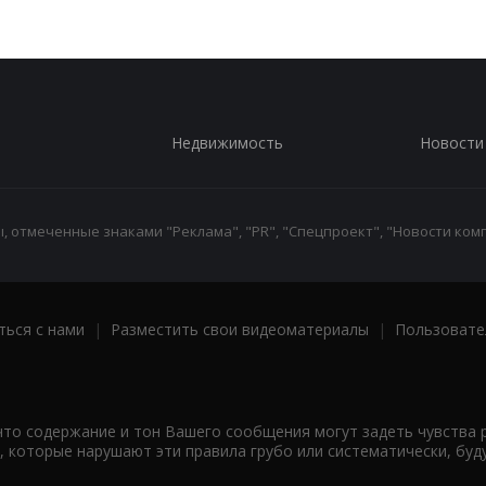
Недвижимость
Новости
 отмеченные знаками "Реклама", "PR", "Спецпроект", "Новости комп
ться с нами
|
Разместить свои видеоматериалы
|
Пользовате
что содержание и тон Вашего сообщения могут задеть чувства 
 которые нарушают эти правила грубо или систематически, буд