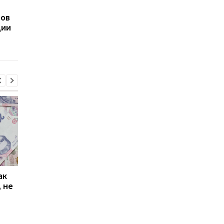
Кабмин утвердил
В Украине утвердил
ров
макропрогноз Украины
единые правила
ции
с двумя сценариями
перевозки животных
развития: цифры
автобусах
ак
Проезд по 30 грн в
Выплата 3100 грн ко
 не
Киеве: почему
Дню Независимости
работники с низкими
кому нужно подать
зарплатами уходят с
заявление в ПФУ
работы