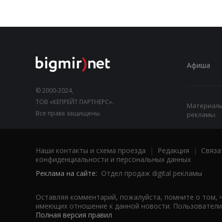
Афиша
© 2000-2024,
ТОВ «КЕПРЕЙТ ПАРТНЕРС».
Материалы,
Все права защищены.
рекламы.
Наши контакты и схема проезда
|
Редакция
|
Связа
конфиденциальности и персональных данных
Реклама на сайте:
Отдел продаж digital рекламы
Оставляя комментарий, пожалуйста, помните о том, 
имеющих отношение к данной новости. Пользователи,
Полная версия правил