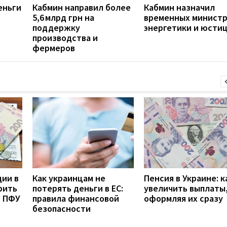
еньги
Кабмин направил более
Кабмин назначил
5,6 млрд грн на
временных минист
поддержку
энергетики и юсти
производства и
фермеров
дии в
Как украинцам не
Пенсия в Украине: к
рить
потерять деньги в ЕС:
увеличить выплаты,
з ПФУ
правила финансовой
оформляя их сразу
безопасности