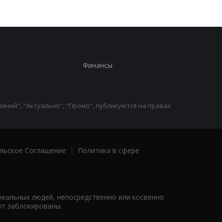
Финансы
аний", "Актуально", "Промо", публикуются на правах
льское Соглашение
|
Политика в сфере
реальных людей, непосредственно или косвенно
ут заблокированы.