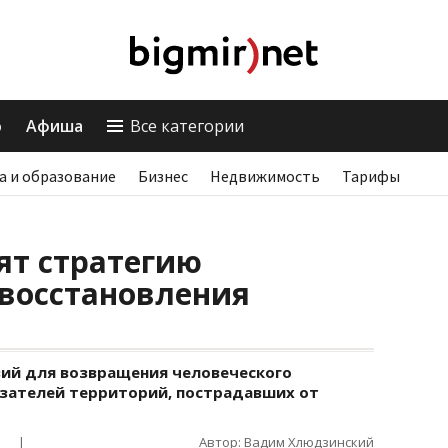
о
Афиша
Все категории
а и образование
Бизнес
Недвижимость
Тарифы
ят стратегию
 восстановления
вий для возвращения человеческого
азателей территорий, пострадавших от
|
Автор: Вадим Хлюдзинский