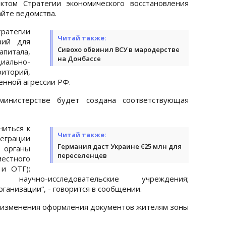
ктом Стратегии экономического восстановления
айте ведомства.
ратегии
Читай также:
вий для
Сивохо обвинил ВСУ в мародерстве
питала,
на Донбассе
циально-
иторий,
енной агрессии РФ.
министерстве будет создана соответствующая
ниться к
Читай также:
еграции
Германия даст Украине €25 млн для
 органы
переселенцев
местного
и ОТГ);
 научно-исследовательские учреждения;
анизации“, - говорится в сообщении.
л изменения оформления документов жителям зоны