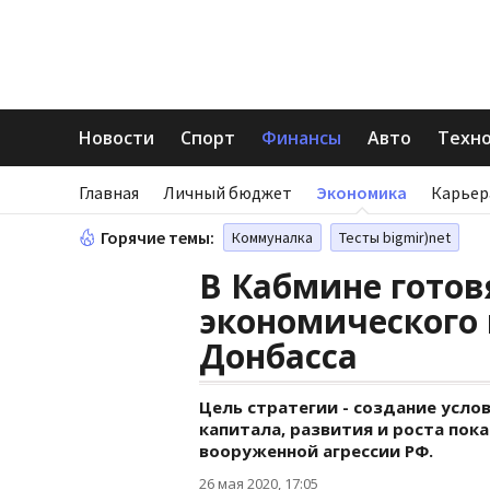
Новости
Спорт
Финансы
Авто
Техн
Главная
Личный бюджет
Экономика
Карьер
Горячие темы:
Коммуналка
Тесты bigmir)net
В Кабмине готов
экономического
Донбасса
Цель стратегии - создание усло
капитала, развития и роста пок
вооруженной агрессии РФ.
26 мая 2020, 17:05