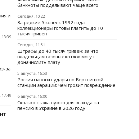
банкноты подделывают чаще всего
ния и
Сегодня, 10:22
За редкие 5 копеек 1992 года
коллекционеры готовы платить до 10
тысяч гривен
 13:39
Сегодня, 11:51
Штрафы до 40 тысяч гривен: за что
владельцам газовых котлов могут
доначислить плату
из-за
5 августа, 16:53
Россия наносит удары по Бортницкой
станции аэрации: чем грозит повреждение
 17:49
6 августа, 16:00
Сколько стажа нужно для выхода на
пенсию в Украине в 2026 году
ант