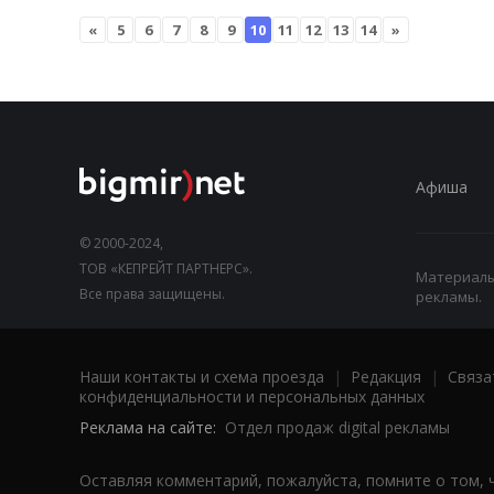
«
5
6
7
8
9
10
11
12
13
14
»
Афиша
© 2000-2024,
ТОВ «КЕПРЕЙТ ПАРТНЕРС».
Материалы,
Все права защищены.
рекламы.
Наши контакты и схема проезда
|
Редакция
|
Связа
конфиденциальности и персональных данных
Реклама на сайте:
Отдел продаж digital рекламы
Оставляя комментарий, пожалуйста, помните о том, 