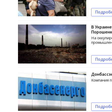
Подроб
В Украин
Порошен
На оккупир
промышлен
Подроб
Донбассэ
Компания п
Подроб