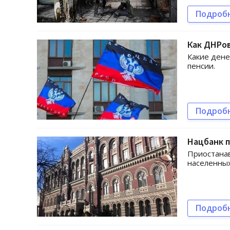
Подроб
Как ДНРо
Какие дене
пенсии.
Подроб
Нацбанк п
Приостанав
населенных
Подроб