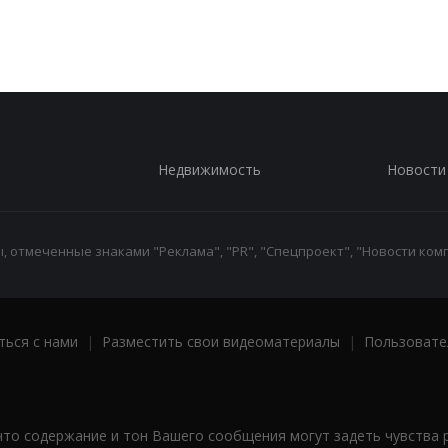
Недвижимость
Новости
 отмеченные знаками "Реклама", "PR", "Спецпроект", "Новости комп
ться с нами
|
Разместить свои видеоматериалы
|
Пользовате
что содержание и тон Вашего сообщения могут задеть чувства 