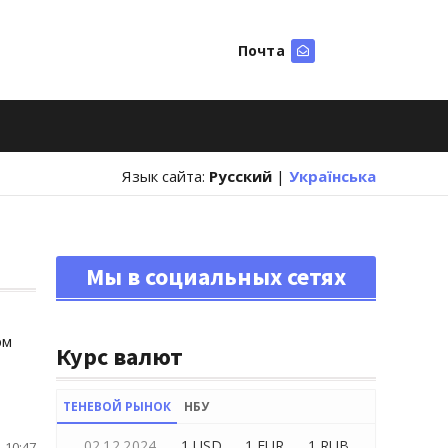
Почта
Искать
Язык сайта:
Русский
|
Українська
Мы в социальных сетях
рм
Курс валют
ТЕНЕВОЙ РЫНОК
НБУ
02.12.2024
1 USD
1 EUR
1 RUB
 10:47