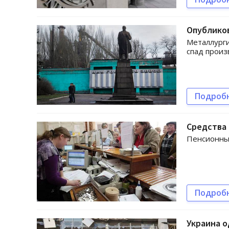
Опублико
Металлурги
спад произ
Подроб
Средства 
Пенсионный
Подроб
Украина о