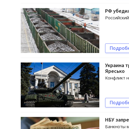
РФ убедил
Российский
Подроб
Украина т
Яресько
Конфликт н
Подроб
НБУ запре
Банкноты м