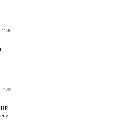
 11:40
м
 21:39
ЛНР
иеву