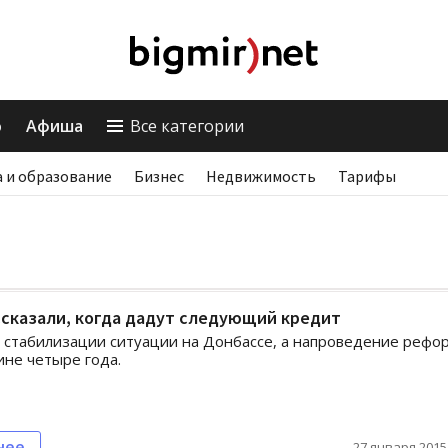
о
Афиша
Все категории
 и образование
Бизнес
Недвижимость
Тарифы
сказали, когда дадут следующий кредит
стабилизации ситуации на Донбассе, а напроведение рефо
ине четыре года.
нее
27 января 2015,