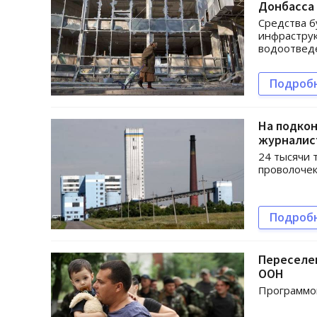
Донбасса
Средства б
инфраструк
водоотведе
Подроб
На подкон
журналис
24 тысячи 
проволочек
Подроб
Переселен
ООН
Программой