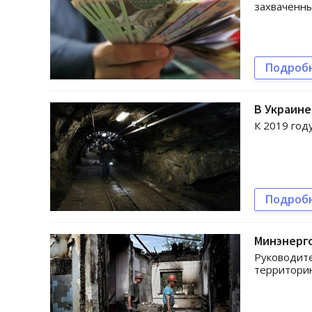
захваченны
Подроб
В Украине
К 2019 год
Подроб
Минэнерго
Руководите
территорию