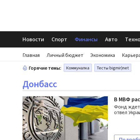
Новости
Спорт
Финансы
Авто
Техн
Главная
Личный бюджет
Экономика
Карьера
Горячие темы:
Коммуналка
Тесты bigmir)net
Донбасс
В МВФ рас
Фонд ждет 
отвел Укра
Подроб