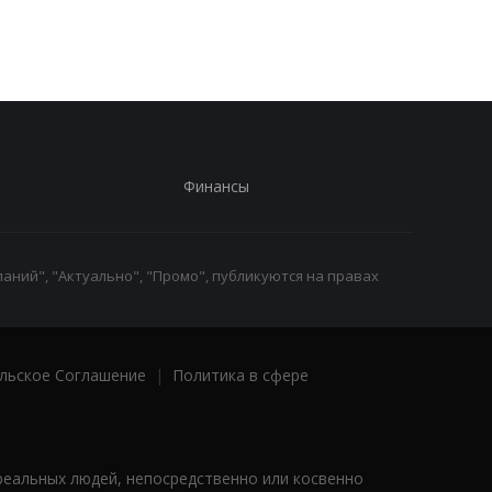
Финансы
аний", "Актуально", "Промо", публикуются на правах
льское Соглашение
|
Политика в сфере
реальных людей, непосредственно или косвенно