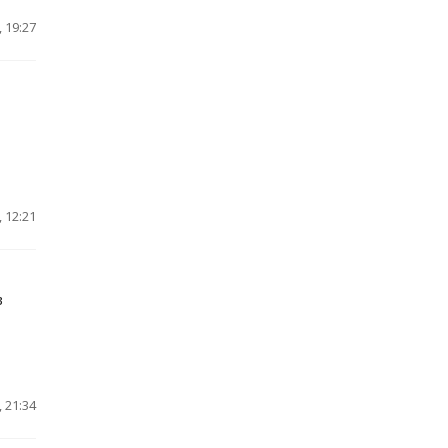
 19:27
 12:21
в
 21:34