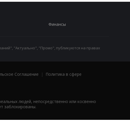
Финансы
аний", "Актуально", "Промо", публикуются на правах
льское Соглашение
|
Политика в сфере
реальных людей, непосредственно или косвенно
ут заблокированы.