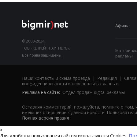
Афиша
© 2000-2024,
ТОВ «КЕПРЕЙТ ПАРТНЕРС».
Материалы,
Все права защищены.
рекламы.
Наши контакты и схема проезда
|
Редакция
|
Связа
конфиденциальности и персональных данных
Реклама на сайте:
Отдел продаж digital рекламы
Оставляя комментарий, пожалуйста, помните о том, 
имеющих отношение к данной новости. Пользователи,
Полная версия правил
x
Для удобства пользования сайтом используются Cookies.
Под