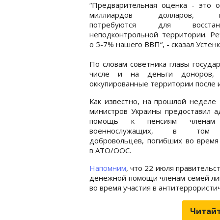
“Предварительная оценка - это о
миллиардов долларов, к
потребуются для восстано
неподконтрольной территории. Ре
о 5-7% нашего ВВП“, - сказал Устенк
По словам советника главы госуда
числе и на деньги доноров, 
оккупированные территории после 
Как известно, на прошлой неделе
министров Украины предоставил а
помощь к пенсиям членам
военнослужащих, в том 
добровольцев, погибших во время
в АТО/ООС.
Напомним
, что 22 июля правительс
денежной помощи членам семей лиц
во время участия в антитеррористи
Читайт