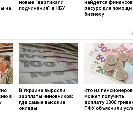
новые "вертикали
найдется финансо
ны на
подчинения" в НБУ
ресурс для помощи
бизнесу
жно
В Украине выросли
Кто из пенсионеров
сию в
зарплаты чиновников:
может получить
у
где самые высокие
доплату 1300 гривен
оклады
ПФУ объяснили усл