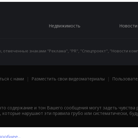
Недвижимость
Новости
 отмеченные знаками "Реклама", "PR", "Спецпроект", "Новости комп
ться с нами
|
Разместить свои видеоматериалы
|
Пользовате
что содержание и тон Вашего сообщения могут задеть чувства 
 которые нарушают эти правила грубо или систематически, буд
робнее...