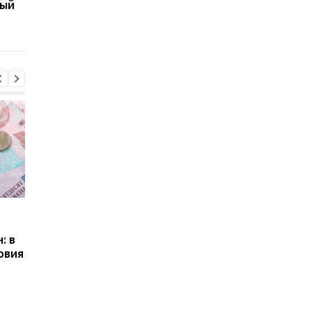
вый
украинским "узникам
экономических зон н
Кремля"
Донбассе
Пенсии для украинцев в
Банки усилили
Польше: кто может
контроль переводов:
: в
получать выплаты
какие операции мог
овия
заблокировать карт