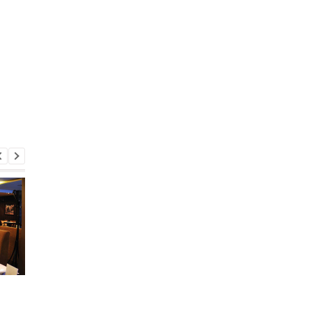
Названа сумма,
Шмыгаль рассказал 
выплаченная
создании свободных