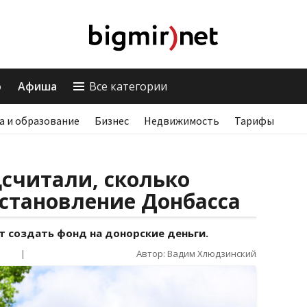
о
Афиша
Все категории
а и образование
Бизнес
Недвижимость
Тарифы
дсчитали, сколько
сстановление Донбасса
т создать фонд на донорские деньги.
|
Автор: Вадим Хлюдзинский