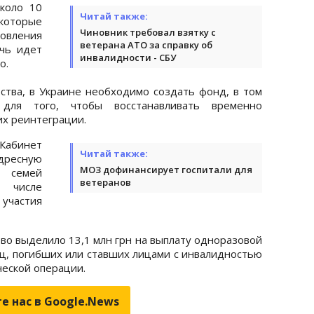
коло 10
Читай также:
оторые
Чиновник требовал взятку с
вления
ветерана АТО за справку об
чь идет
инвалидности - СБУ
о.
рства, в Украине необходимо создать фонд, в том
для того, чтобы восстанавливать временно
их реинтеграции.
 Кабинет
Читай также:
дресную
МОЗ дофинансирует госпитали для
 семей
ветеранов
числе
 участия
тво выделило 13,1 млн грн на выплату одноразовой
, погибших или ставших лицами с инвалидностью
ческой операции.
е нас в Google.News