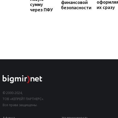
оформля
финансовой
сумму
их сразу
безопасности
через ПФУ
© 2000-2024,
ТОВ «КЕПРЕЙТ ПАРТНЕРС».
Все права защищены.
Афиша
Недвижимость