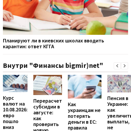
Планируют ли в киевских школах вводить
карантин: ответ КГГА
Внутри "Финансы bigmir)net"
Курс
Пенсия в
Перерасчет
валют на
Украине:
Как
субсидии в
10.08.2026:
как
украинцам не
августе:
евро
увеличит
потерять
как
пошло
выплаты,
деньги в ЕС:
проверить
вниз
не
правила
новую