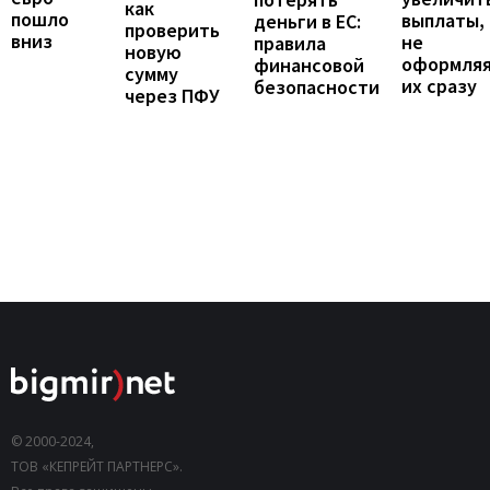
как
пошло
выплаты,
деньги в ЕС:
проверить
вниз
не
правила
новую
оформля
финансовой
сумму
их сразу
безопасности
через ПФУ
© 2000-2024,
ТОВ «КЕПРЕЙТ ПАРТНЕРС».