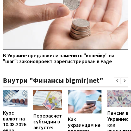
В Украине предложили заменить "копейку" на
"шаг": законопроект зарегистрирован в Раде
Внутри "Финансы bigmir)net"
Курс
Пенсия в
Перерасчет
валют на
Украине:
Как
субсидии в
10.08.2026:
как
украинцам не
августе:
евро
увеличит
потерять