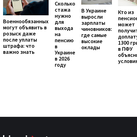
Сколько
стажа
В Украине
Кто из
нужно
выросли
пенсио
Военнообязанных
для
зарплаты
может
могут объявить в
выхода
чиновников:
получи
розыск даже
на
где самые
доплат
после уплаты
пенсию
высокие
1300 гр
штрафа: что
в
оклады
в ПФУ
важно знать
Украине
объясн
в 2026
услови
году