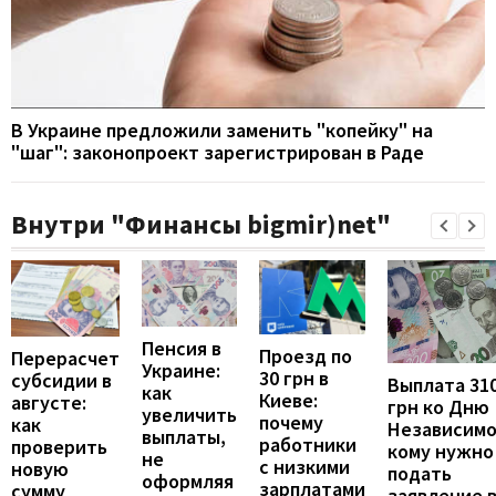
В Украине предложили заменить "копейку" на
"шаг": законопроект зарегистрирован в Раде
Внутри "Финансы bigmir)net"
Пенсия в
Проезд по
Перерасчет
Украине:
30 грн в
субсидии в
Выплата 31
как
Киеве:
августе:
грн ко Дню
увеличить
почему
как
Независимо
выплаты,
работники
проверить
кому нужно
не
с низкими
новую
подать
оформляя
зарплатами
сумму
заявление 