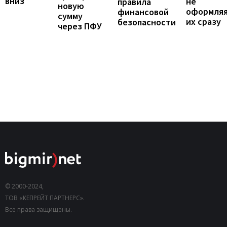
вниз
не
правила
новую
оформля
финансовой
сумму
их сразу
безопасности
через ПФУ
© 2000-2024,
ТОВ «КЕПРЕЙТ ПАРТНЕРС».
Все права защищены.