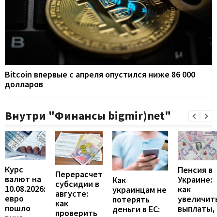
Bitcoin впервые с апреля опустился ниже 86 000
долларов
Внутри "Финансы bigmir)net"
Курс
Пенсия в
Перерасчет
валют на
Украине:
Как
субсидии в
10.08.2026:
как
украинцам не
августе:
евро
увеличит
потерять
как
пошло
выплаты,
деньги в ЕС:
проверить