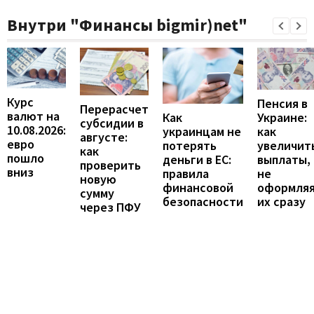
Внутри "Финансы bigmir)net"
Курс
Пенсия в
Перерасчет
валют на
Украине:
Как
субсидии в
10.08.2026:
как
украинцам не
августе:
евро
увеличит
потерять
как
пошло
выплаты,
деньги в ЕС:
проверить
вниз
не
правила
новую
оформля
финансовой
сумму
их сразу
безопасности
через ПФУ