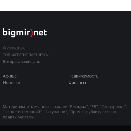
© 2000-2024,
ТОВ «КЕПРЕЙТ ПАРТНЕРС».
Все права защищены.
Афиша
Недвижимость
Новости
Финансы
Материалы, отмеченные знаками "Реклама", "PR", "Спецпроект",
"Новости компаний", "Актуально", "Промо", публикуются на
правах рекламы.