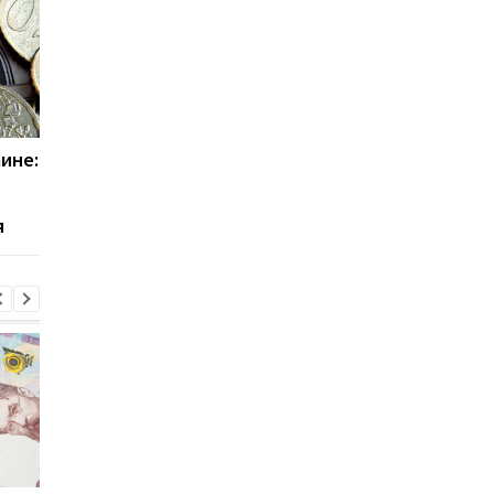
аине:
Кличко рассказал о
Россия наносит уда
подготовке Киева к
по Бортницкой стан
зиме: детали
аэрации: чем грозит
я
повреждение