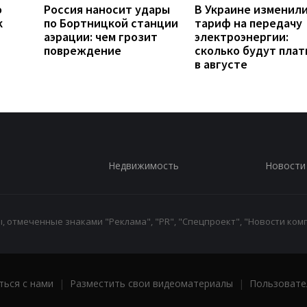
о
Россия наносит удары
В Украине изменил
к
по Бортницкой станции
тариф на передачу
аэрации: чем грозит
электроэнергии:
повреждение
сколько будут плат
в августе
Недвижимость
Новости
 отмеченные знаками "Реклама", "PR", "Спецпроект", "Новости комп
ться с нами
|
Разместить свои видеоматериалы
|
Пользовате