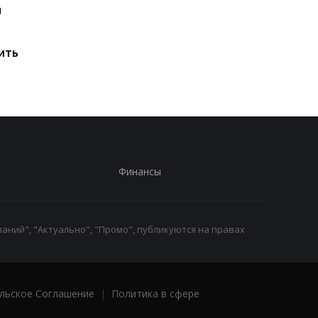
и
Мировые запасы
Остановка морского
топлива почти
коридора может
исчерпаны: эксперт
привести к снижени
ить
предупредил о рисках
производства
для Украины
железной руды
Финансы
аний", "Актуально", "Промо", публикуются на правах
льское Соглашение
|
Политика в сфере