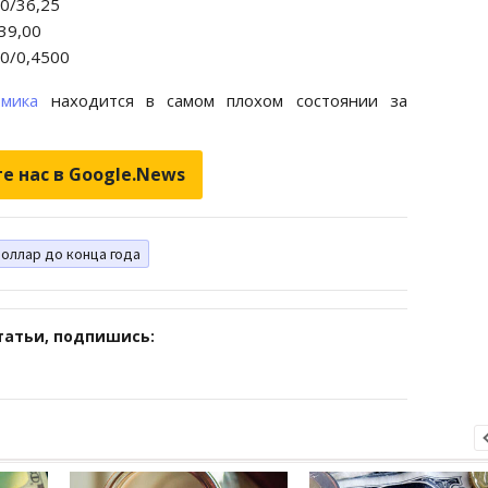
60/36,25
/39,00
00/0,4500
омика
находится в самом плохом состоянии за
е нас в Google.News
оллар до конца года
татьи, подпишись: