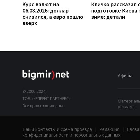
Курс валют на
Кличко рассказал 
06.08.2026: доллар
подготовке Киева 
снизился, а евро пошло
зиме: детали
вверх
Афиша
© 2000-2024,
ТОВ «КЕПРЕЙТ ПАРТНЕРС».
Материалы,
Все права защищены.
рекламы.
Наши контакты и схема проезда
|
Редакция
|
Связа
конфиденциальности и персональных данных