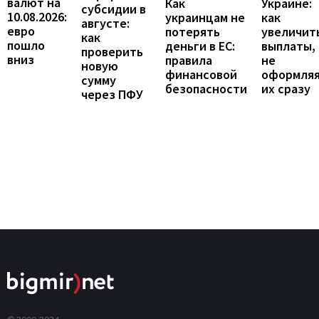
валют на
Украине:
Как
субсидии в
10.08.2026:
как
украинцам не
августе:
евро
увеличит
потерять
как
пошло
выплаты,
деньги в ЕС:
проверить
вниз
не
правила
новую
оформля
финансовой
сумму
их сразу
безопасности
через ПФУ