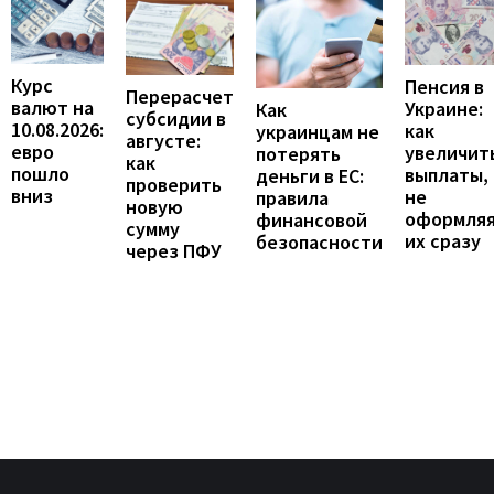
Курс
Пенсия в
Перерасчет
валют на
Украине:
Как
субсидии в
10.08.2026:
как
украинцам не
августе:
евро
увеличит
потерять
как
пошло
выплаты,
деньги в ЕС:
проверить
вниз
не
правила
новую
оформля
финансовой
сумму
их сразу
безопасности
через ПФУ