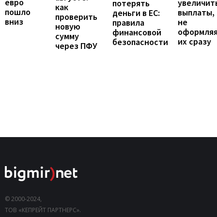
евро
увеличит
потерять
как
пошло
выплаты,
деньги в ЕС:
проверить
вниз
не
правила
новую
оформля
финансовой
сумму
их сразу
безопасности
через ПФУ
© 2000-2024,
ТОВ «КЕПРЕЙТ ПАРТНЕРС».