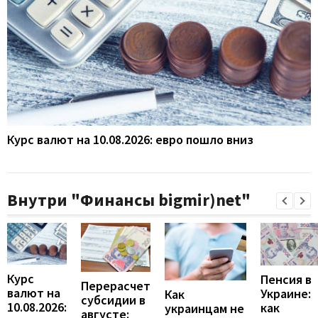
Курс валют на 10.08.2026: евро пошло вниз
Внутри "Финансы bigmir)net"
Курс
Пенсия в
Перерасчет
валют на
Украине:
Как
субсидии в
10.08.2026:
как
украинцам не
августе: