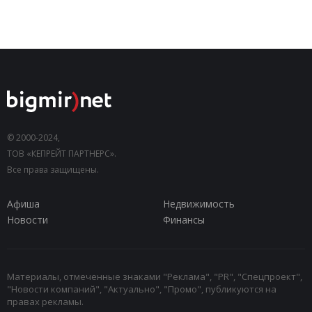
© 2000-2024,
ТОВ «КЕПРЕЙТ ПАРТНЕРС».
Все права защищены.
Афиша
Недвижимость
Новости
Финансы
Материалы, отмеченные знаками "Реклама", "PR", "Спецпроект",
"Новости компаний", "Актуально", "Промо", публикуются на
правах рекламы.