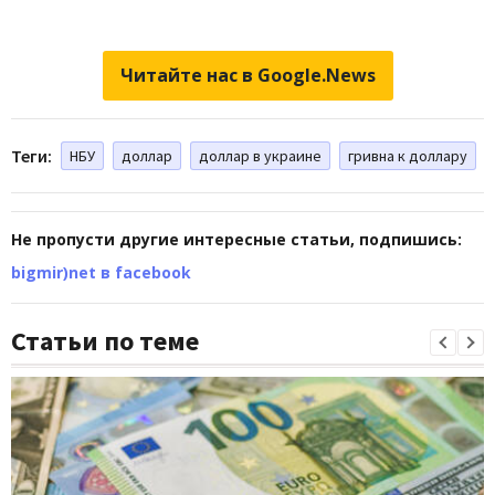
Читайте нас в Google.News
Теги:
НБУ
доллар
доллар в украине
гривна к доллару
Не пропусти другие интересные статьи, подпишись:
bigmir)net в facebook
Статьи по теме