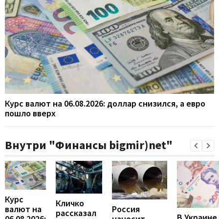
Курс валют на 06.08.2026: доллар снизился, а евро
пошло вверх
Внутри "Финансы bigmir)net"
Курс
Кличко
валют на
Россия
рассказал
В Украине
06.08.2026:
наносит