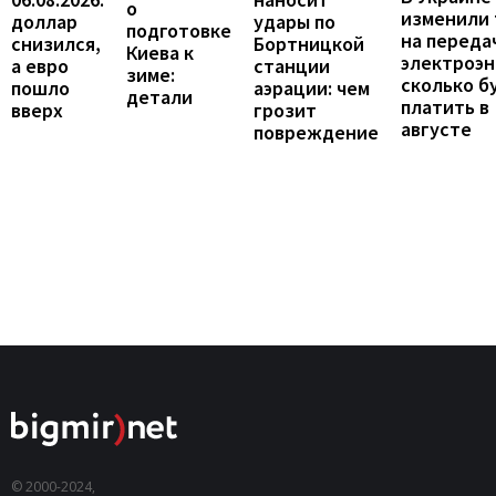
о
изменили
доллар
удары по
подготовке
на переда
снизился,
Бортницкой
Киева к
электроэн
а евро
станции
зиме:
сколько б
пошло
аэрации: чем
детали
платить в
вверх
грозит
августе
повреждение
© 2000-2024,