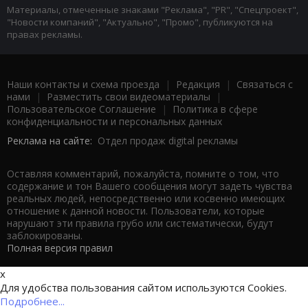
Материалы, отмеченные знаками "Реклама", "PR", "Спецпроект",
"Новости компаний", "Актуально", "Промо", публикуются на
правах рекламы.
Наши контакты и схема проезда
|
Редакция
|
Связаться с
нами
|
Разместить свои видеоматериалы
|
Пользовательское Соглашение
|
Политика в сфере
конфиденциальности и персональных данных
Реклама на сайте:
Отдел продаж digital рекламы
Оставляя комментарий, пожалуйста, помните о том, что
содержание и тон Вашего сообщения могут задеть чувства
реальных людей, непосредственно или косвенно имеющих
отношение к данной новости. Пользователи, которые
нарушают эти правила грубо или систематически, будут
заблокированы.
Полная версия правил
x
Для удобства пользования сайтом используются Cookies.
Подробнее...