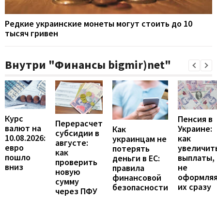
Редкие украинские монеты могут стоить до 10
тысяч гривен
Внутри "Финансы bigmir)net"
Курс
Пенсия в
Перерасчет
валют на
Украине:
Как
субсидии в
10.08.2026:
как
украинцам не
августе:
евро
увеличит
потерять
как
пошло
выплаты,
деньги в ЕС:
проверить
вниз
не
правила
новую
оформля
финансовой
сумму
их сразу
безопасности
через ПФУ