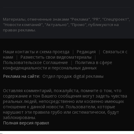
Материалы, отмеченные знаками "Реклама", "PR", "Спецпроект",
"Новости компаний", "Актуально", "Промо", публикуются на
правах рекламы.
Наши контакты и схема проезда
|
Редакция
|
Связаться с
нами
|
Разместить свои видеоматериалы
|
Пользовательское Соглашение
|
Политика в сфере
конфиденциальности и персональных данных
Реклама на сайте:
Отдел продаж digital рекламы
Оставляя комментарий, пожалуйста, помните о том, что
содержание и тон Вашего сообщения могут задеть чувства
реальных людей, непосредственно или косвенно имеющих
отношение к данной новости. Пользователи, которые
нарушают эти правила грубо или систематически, будут
заблокированы.
Полная версия правил