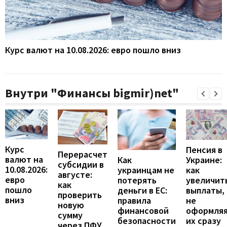
Курс валют на 10.08.2026: евро пошло вниз
Внутри "Финансы bigmir)net"
Курс
Пенсия в
Перерасчет
валют на
Украине:
Как
субсидии в
10.08.2026:
как
украинцам не
августе:
евро
увеличит
потерять
как
пошло
выплаты,
деньги в ЕС:
проверить
вниз
не
правила
новую
оформля
финансовой
сумму
их сразу
безопасности
через ПФУ