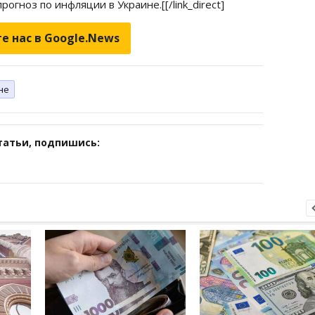
прогноз по инфляции в
Украине.[[/link_direct]
е нас в Google.News
не
татьи, подпишись: