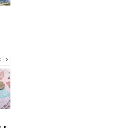
Экономисты
НБУ выпустил памят
рассказали, в какой
монету к 30-летию
валюте хранить
Конституции Украин
сбережения и стоит ли
как она выглядит
сейчас продавать
доллары
Пенсии для украинцев в
Банки усилили
Польше: кто может
контроль переводов:
: в
получать выплаты
какие операции мог