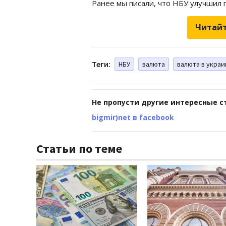
Ранее мы писали, что НБУ улучшил 
Читайт
Теги:
НБУ
валюта
валюта в украи
Не пропусти другие интересные с
bigmir)net в facebook
Статьи по теме