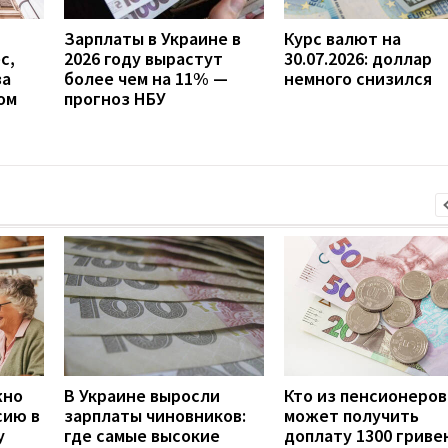
Зарплаты в Украине в
Курс валют на
с,
2026 году вырастут
30.07.2026: доллар
за
более чем на 11% —
немного снизился
ом
прогноз НБУ
жно
В Украине выросли
Кто из пенсионеров
сию в
зарплаты чиновников:
может получить
у
где самые высокие
доплату 1300 гривен