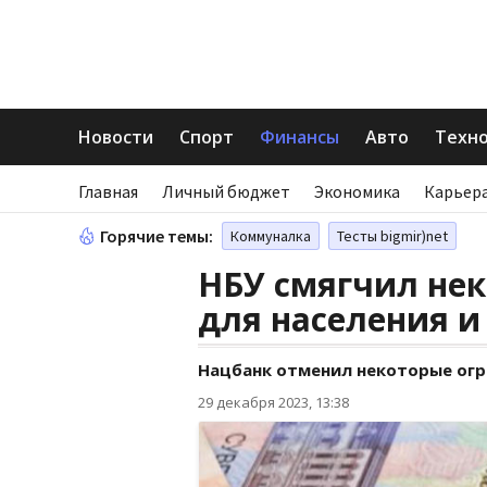
Новости
Спорт
Финансы
Авто
Техн
Главная
Личный бюджет
Экономика
Карьера
Горячие темы:
Коммуналка
Тесты bigmir)net
НБУ смягчил не
для населения и
Нацбанк отменил некоторые огра
29 декабря 2023, 13:38