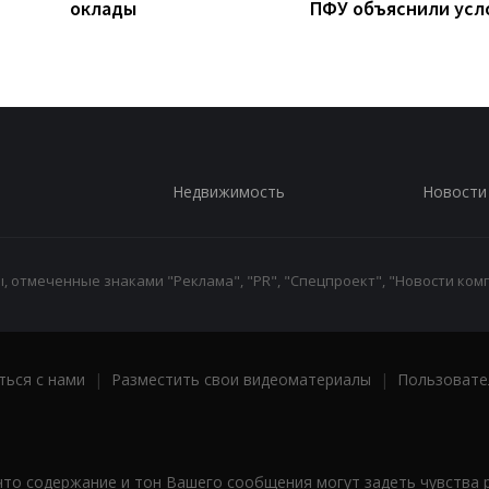
оклады
ПФУ объяснили усл
Недвижимость
Новости
 отмеченные знаками "Реклама", "PR", "Спецпроект", "Новости комп
ться с нами
|
Разместить свои видеоматериалы
|
Пользовате
что содержание и тон Вашего сообщения могут задеть чувства 