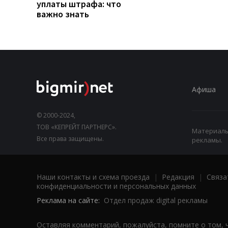
уплаты штрафа: что
важно знать
Афиша
© 2000-2024,
ТОВ «КЕПРЕЙТ ПАРТНЕРС».
Материалы,
Все права защищены.
рекламы.
Наши контакты и схема проезда
|
Редакция
|
Связа
конфиденциальности и персональных данных
Реклама на сайте:
Отдел продаж digital рекламы
Оставляя комментарий, пожалуйста, помните о том, 