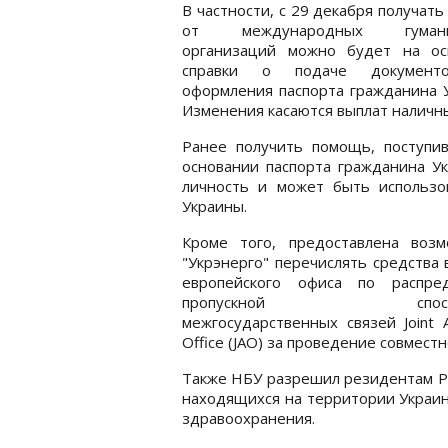
В частности, с 29 декабря получат
от международных гумани
организаций можно будет на ос
справки о подаче документ
оформления паспорта гражданина 
Изменения касаются выплат наличн
Ранее получить помощь, поступи
основании паспорта гражданина У
личность и может быть использо
Украины.
Кроме того, предоставлена возм
"Укрэнерго" перечислять средства 
европейского офиса по распре
пропускной способ
межгосударственных связей Joint Al
Office (JAO) за проведение совмест
Также НБУ разрешил резидентам РФ
находящихся на территории Украин
здравоохранения.