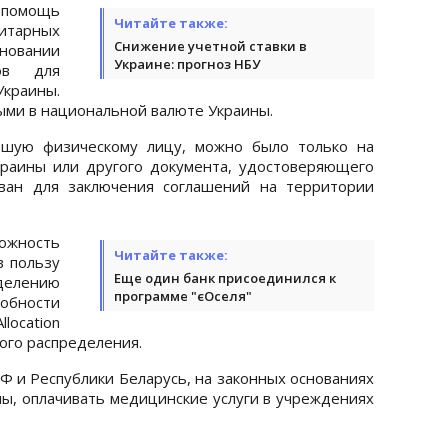
ь помощь
Читайте также:
тарных
Снижение учетной ставки в
новании
Украине: прогноз НБУ
ов для
Украины.
ыми в национальной валюте Украины.
вшую физическому лицу, можно было только на
краины или другого документа, удостоверяющего
ван для заключения соглашений на территории
ожность
Читайте также:
в пользу
Еще один банк присоединился к
делению
программе "єОселя"
ности
location
ного распределения.
 и Республики Беларусь, на законных основаниях
ы, оплачивать медицинские услуги в учреждениях