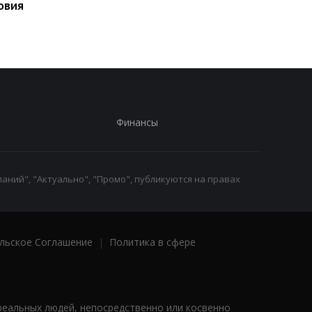
овия
заблокировать карт
Финансы
аний", "Актуально", "Промо", публикуются на правах
льское Соглашение
|
Политика в сфере
реальных людей, непосредственно или косвенно