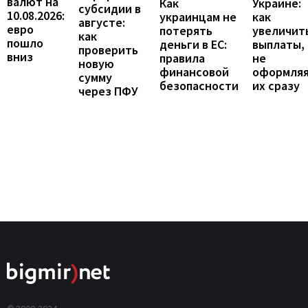
валют на
Украине:
Как
субсидии в
10.08.2026:
как
украинцам не
августе:
евро
увеличит
потерять
как
пошло
выплаты,
деньги в ЕС:
проверить
вниз
не
правила
новую
оформля
финансовой
сумму
их сразу
безопасности
через ПФУ