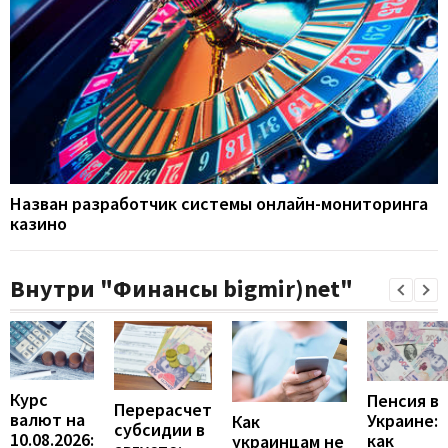
Назван разработчик системы онлайн-мониторинга
казино
Внутри "Финансы bigmir)net"
Курс
Пенсия в
Перерасчет
валют на
Украине:
Как
субсидии в
10.08.2026:
как
украинцам не