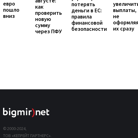
августе:
евро
увеличит
потерять
как
пошло
выплаты,
деньги в ЕС:
проверить
вниз
не
правила
новую
оформля
финансовой
сумму
их сразу
безопасности
через ПФУ
© 2000-2024,
ТОВ «КЕПРЕЙТ ПАРТНЕРС».