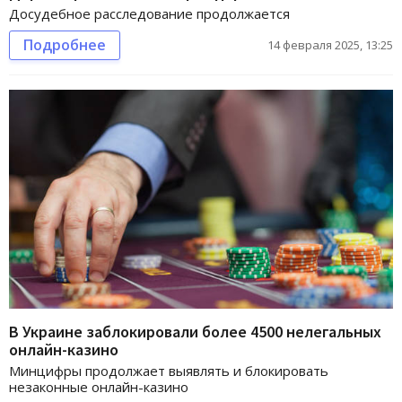
Досудебное расследование продолжается
Подробнее
14 февраля 2025, 13:25
В Украине заблокировали более 4500 нелегальных
онлайн-казино
Минцифры продолжает выявлять и блокировать
незаконные онлайн-казино