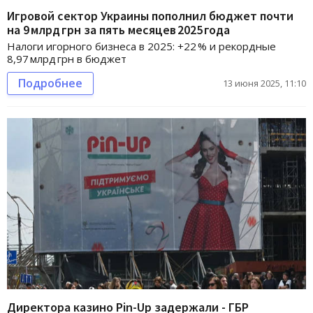
Игровой сектор Украины пополнил бюджет почти
на 9 млрд грн за пять месяцев 2025 года
Налоги игорного бизнеса в 2025: +22 % и рекордные
8,97 млрд грн в бюджет
Подробнее
13 июня 2025, 11:10
Директора казино Pin-Up задержали - ГБР