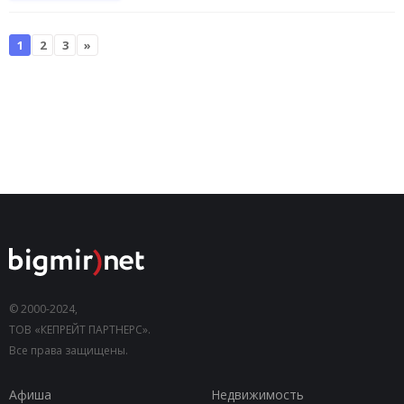
1
2
3
»
© 2000-2024,
ТОВ «КЕПРЕЙТ ПАРТНЕРС».
Все права защищены.
Афиша
Недвижимость