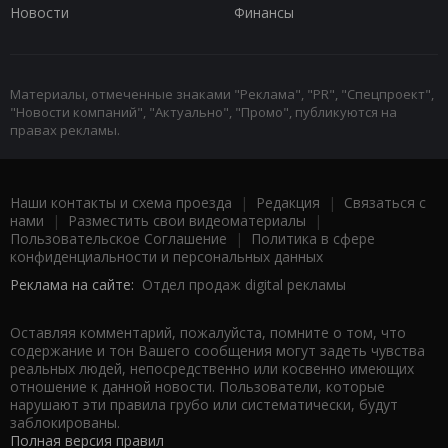
Новости
Финансы
Материалы, отмеченные знаками "Реклама", "PR", "Спецпроект",
"Новости компаний", "Актуально", "Промо", публикуются на
правах рекламы.
Наши контакты и схема проезда
|
Редакция
|
Связаться с
нами
|
Разместить свои видеоматериалы
|
Пользовательское Соглашение
|
Политика в сфере
конфиденциальности и персональных данных
Реклама на сайте:
Отдел продаж digital рекламы
Оставляя комментарий, пожалуйста, помните о том, что
содержание и тон Вашего сообщения могут задеть чувства
реальных людей, непосредственно или косвенно имеющих
отношение к данной новости. Пользователи, которые
нарушают эти правила грубо или систематически, будут
заблокированы.
Полная версия правил