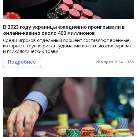
В 2023 году украинцы ежедневно проигрывали в
онлайн-казино около 400 миллионов
Среди игроков отдельный процент составляют военные,
которые в группе риска лудомании из-за высоких зарплат
и психологических травм
Подробнее
28 марта 2024, 10:59