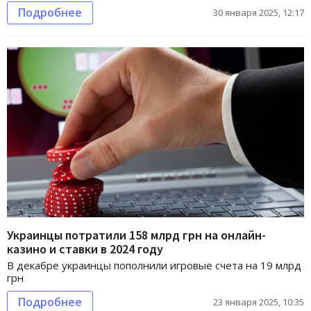
Подробнее
30 января 2025, 12:17
Украинцы потратили 158 млрд грн на онлайн-
казино и ставки в 2024 году
В декабре украинцы пополнили игровые счета на 19 млрд
грн
Подробнее
23 января 2025, 10:35