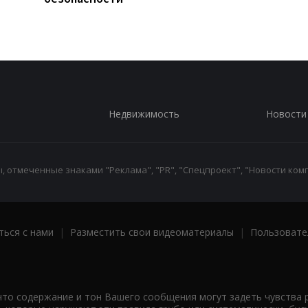
Недвижимость
Новости
 отмеченные знаками "Реклама", "PR", "Спецпроект", "Новости комп
ться с нами
|
Разместить свои видеоматериалы
|
Пользовате
что содержание и тон Вашего сообщения могут задеть чувства 