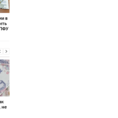
ии в
Как украинцам не
Пенсия в Украине: ка
рить
потерять деньги в ЕС:
увеличить выплаты, 
 ПФУ
правила финансовой
оформляя их сразу
безопасности
ак
Проезд по 30 грн в
Выплата 3100 грн ко
 не
Киеве: почему
Дню Независимости
работники с низкими
кому нужно подать
зарплатами уходят с
заявление в ПФУ