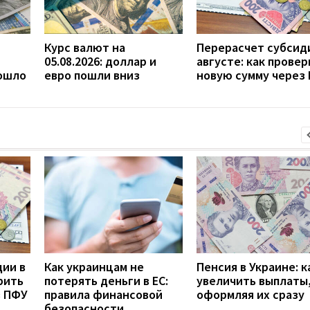
Курс валют на
Перерасчет субсид
05.08.2026: доллар и
августе: как прове
пошло
евро пошли вниз
новую сумму через
дии в
Как украинцам не
Пенсия в Украине: к
рить
потерять деньги в ЕС:
увеличить выплаты,
з ПФУ
правила финансовой
оформляя их сразу
безопасности