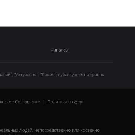
работы
Финансы
аний", "Актуально", "Промо", публикуются на правах
льское Соглашение
|
Политика в сфере
реальных людей, непосредственно или косвенно