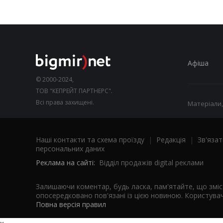
Афіша
© 2000-2024,
ТОВ "КЕПРЕЙТ ПАРТНЕРС".
Всі права захищені.
Матеріали,
Наші контакти та схема проїзду
|
Редакція
|
Зв'язат
персональних даних
Реклама на сайті:
Відділ продажів digital реклами
Залишаючи коментар, будь ласка, пам'ятайте, що змі
опосередковано пов'язані із цією новиною. Користувач
Повна версія правил
x