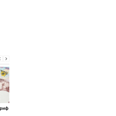
ариф
Світові запаси пального
Зупинка морського
майже вичерпані:
коридору може