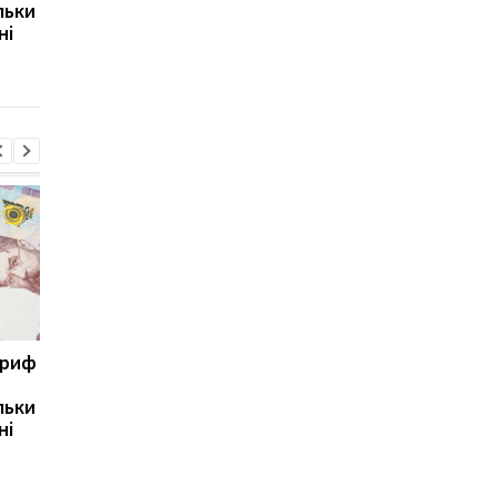
льки
експерт попередив про
призвести до
ні
ризики для України
скорочення
виробництва залізно
руди
ариф
Світові запаси пального
Зупинка морського
майже вичерпані:
коридору може
льки
експерт попередив про
призвести до
ні
ризики для України
скорочення
виробництва залізно
руди