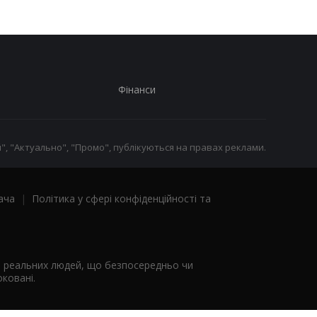
Фінанси
", "Актуально", "Промо", публікуються на правах реклами.
ача
|
Політика у сфері конфіденційності та
я реальних людей, що безпосередньо чи
ковані.