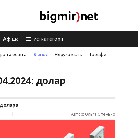
Афіша
Усі категорії
ра та освіта
Бізнес
Нерухомість
Тарифи
04.2024: долар
 долара
|
Автор: Ольга Опенько