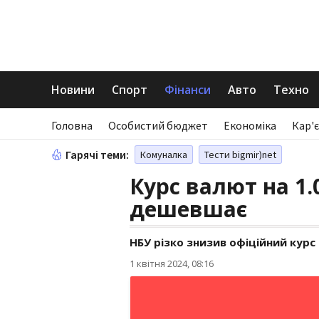
Новини
Спорт
Фінанси
Авто
Техно
Головна
Особистий бюджет
Економіка
Кар'є
Гарячі теми:
Комуналка
Тести bigmir)net
Курс валют на 1.
дешевшає
НБУ різко знизив офіційний курс
1 квітня 2024, 08:16