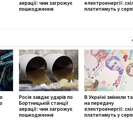
аерації: чим загрожує
електроенергії: скі
пошкодження
платитимуть у серп
ро
Росія завдає ударів по
В Україні змінили т
о
Бортницькій станції
на передачу
аерації: чим загрожує
електроенергії: скі
пошкодження
платитимуть у серп