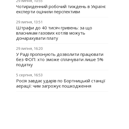
29 липня, 10:55
Чотириденний робочий тиждень в Україні:
експерти оцінили перспективи
29 липня, 13:51
Штрафи до 40 тисяч гривень: за що
власникам газових котлів можуть
донарахувати плату
29 липня, 16:20
У Раді пропонують дозволити працювати
без ФОП: хто зможе сплачувати лише 5%
податку
5 серпня, 16:53
Росія завдає ударів по Бортницькій станції
аерації: чим загрожує пошкодження