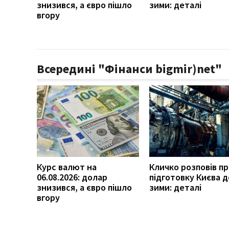
знизився, а євро пішло
зими: деталі
вгору
Всередині "Фінанси bigmir)net"
Курс валют на
Кличко розповів п
06.08.2026: долар
підготовку Києва д
знизився, а євро пішло
зими: деталі
вгору