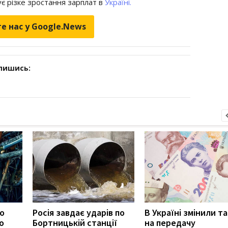
є різке зростання зарплат в
Україні.
е нас у Google.News
дпишись:
ро
Росія завдає ударів по
В Україні змінили т
о
Бортницькій станції
на передачу