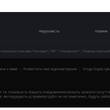
Нерухомість
Новини
 позначені знаками "Реклама", "PR", "Спецпроект", "Новини компаній
ися з нами
|
Розмістити свої відеоматеріали
|
Угода Користув
ст та тональність Вашого повідомлення можуть зачіпати почутт
і, які порушують ці правила грубо чи систематично, будуть забло