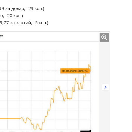
9 за долар, -23 коп.)
о, -20 коп.)
,77 за злотий, -5 коп.)