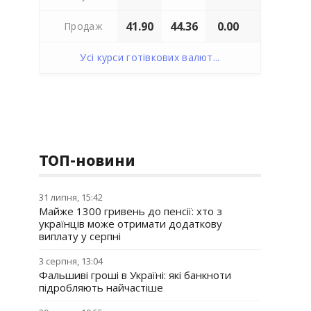
41.90
44.36
0.00
Продаж
Усі курси готівкових валют...
ТОП-новини
31 липня, 15:42
Майже 1300 гривень до пенсії: хто з
українців може отримати додаткову
виплату у серпні
3 серпня, 13:04
Фальшиві гроші в Україні: які банкноти
підробляють найчастіше