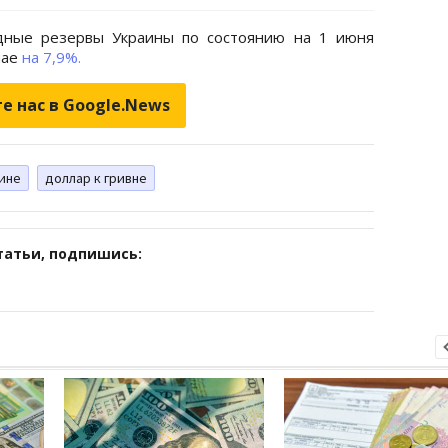
дные резервы Украины по состоянию на 1 июня
мае
на 7,9%.
е нас в Google.News
аине
доллар к гривне
татьи, подпишись: