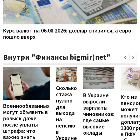
Курс валют на 06.08.2026: доллар снизился, а евро
пошло вверх
Внутри "Финансы bigmir)net"
Сколько
стажа
В Украине
Кто из
нужно
выросли
пенсио
Военнообязанных
для
зарплаты
может
могут объявить в
выхода
чиновников:
получи
розыск даже
на
где самые
доплат
после уплаты
пенсию
высокие
1300 гр
штрафа: что
в
оклады
в ПФУ
важно знать
Украине