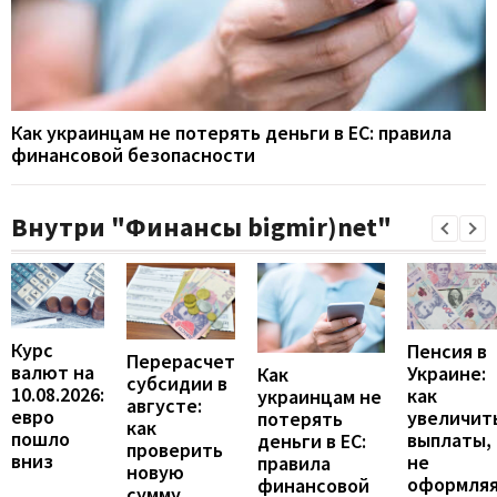
Как украинцам не потерять деньги в ЕС: правила
финансовой безопасности
Внутри "Финансы bigmir)net"
Курс
Пенсия в
Перерасчет
валют на
Украине:
Как
субсидии в
10.08.2026:
как
украинцам не
августе:
евро
увеличит
потерять
как
пошло
выплаты,
деньги в ЕС:
проверить
вниз
не
правила
новую
оформля
финансовой
сумму