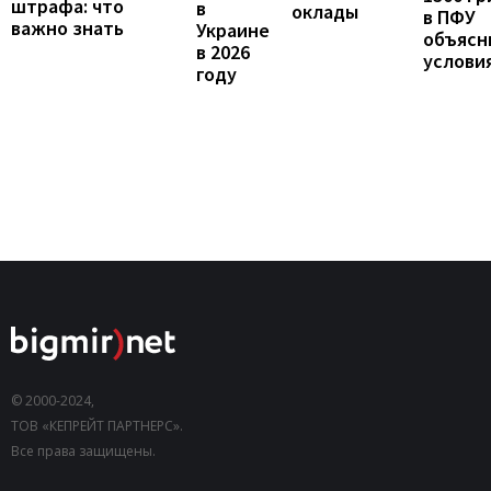
штрафа: что
в
оклады
в ПФУ
важно знать
Украине
объясн
в 2026
услови
году
© 2000-2024,
ТОВ «КЕПРЕЙТ ПАРТНЕРС».
Все права защищены.