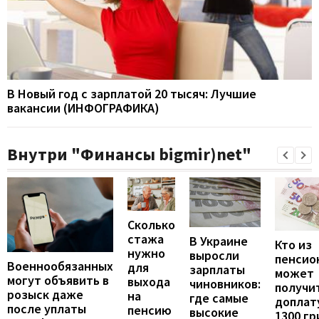
В Новый год с зарплатой 20 тысяч: Лучшие
вакансии (ИНФОГРАФИКА)
Внутри "Финансы bigmir)net"
Сколько
стажа
В Украине
Кто из
нужно
выросли
пенсио
Военнообязанных
для
зарплаты
может
могут объявить в
выхода
чиновников:
получи
розыск даже
на
где самые
доплат
после уплаты
пенсию
высокие
1300 гр