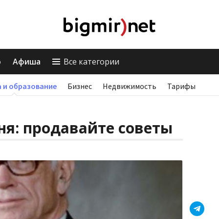
о
Афиша
Все категории
 и образование
Бизнес
Недвижимость
Тарифы
ня: продавайте советы