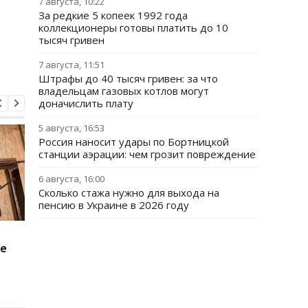
7 августа, 10:22
За редкие 5 копеек 1992 года
коллекционеры готовы платить до 10
тысяч гривен
7 августа, 11:51
Штрафы до 40 тысяч гривен: за что
владельцам газовых котлов могут
доначислить плату
5 августа, 16:53
Россия наносит удары по Бортницкой
станции аэрации: чем грозит повреждение
6 августа, 16:00
Сколько стажа нужно для выхода на
пенсию в Украине в 2026 году
Как исправить
Президент создал
не
кредитную историю,
Совет по развитию
если банки отказывают
малого
в займе
предпринимательств
Детали