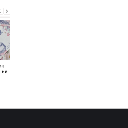
ак
Проезд по 30 грн в
Выплата 3100 грн ко
 не
Киеве: почему
Дню Независимости
работники с низкими
кому нужно подать
зарплатами уходят с
заявление в ПФУ
работы