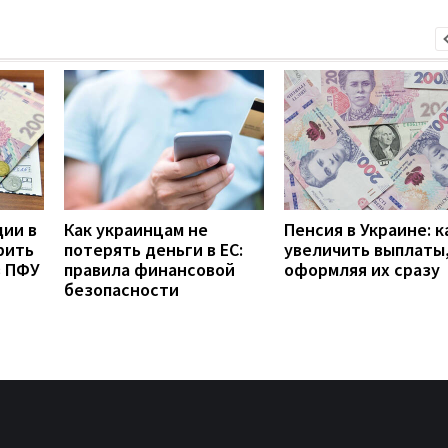
дии в
Как украинцам не
Пенсия в Украине: к
рить
потерять деньги в ЕС:
увеличить выплаты,
з ПФУ
правила финансовой
оформляя их сразу
безопасности