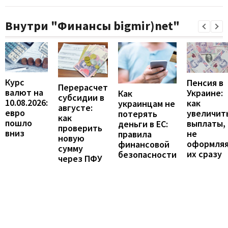
Внутри "Финансы bigmir)net"
Курс
Пенсия в
Перерасчет
валют на
Украине:
Как
субсидии в
10.08.2026:
как
украинцам не
августе:
евро
увеличит
потерять
как
пошло
выплаты,
деньги в ЕС:
проверить
вниз
не
правила
новую
оформля
финансовой
сумму
их сразу
безопасности
через ПФУ