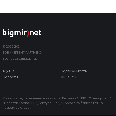
© 2000-2024,
ТОВ «КЕПРЕЙТ ПАРТНЕРС».
Все права защищены.
Афиша
Недвижимость
Новости
Финансы
Материалы, отмеченные знаками "Реклама", "PR", "Спецпроект",
"Новости компаний", "Актуально", "Промо", публикуются на
правах рекламы.