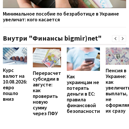
Минимальное пособие по безработице в Украине
увеличат: кого касается
Внутри "Финансы bigmir)net"
Курс
Пенсия в
Перерасчет
валют на
Украине:
Как
субсидии в
10.08.2026:
как
украинцам не
августе:
евро
увеличит
потерять
как
пошло
выплаты,
деньги в ЕС:
проверить
вниз
не
правила
новую
оформля
финансовой
сумму
их сразу
безопасности
через ПФУ