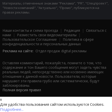
Материалы, отмеченные знаками "Реклама", "PR", "Спецпроект",
"Новости компаний", "Актуально", "Промо", публикуются на
правах рекламы.
Наши контакты и схема проезда
|
Редакция
|
Связаться с
нами
|
Разместить свои видеоматериалы
|
Пользовательское Соглашение
|
Политика в сфере
конфиденциальности и персональных данных
Реклама на сайте:
Отдел продаж digital рекламы
Оставляя комментарий, пожалуйста, помните о том, что
содержание и тон Вашего сообщения могут задеть чувства
реальных людей, непосредственно или косвенно имеющих
отношение к данной новости. Пользователи, которые
нарушают эти правила грубо или систематически, будут
заблокированы.
Полная версия правил
x
Для удобства пользования сайтом используются Cookies.
Подробнее...