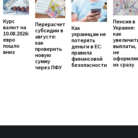
Курс
Пенсия в
Перерасчет
валют на
Украине:
Как
субсидии в
10.08.2026:
как
украинцам не
августе:
евро
увеличит
потерять
как
пошло
выплаты,
деньги в ЕС:
проверить
вниз
не
правила
новую
оформля
финансовой
сумму
их сразу
безопасности
через ПФУ