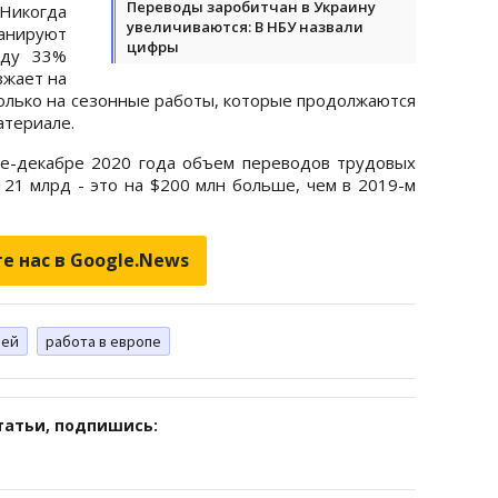
Переводы заробитчан в Украину
Никогда
увеличиваются: В НБУ назвали
анируют
цифры
оду 33%
зжает на
только на сезонные работы, которые продолжаются
атериале.
ре-декабре 2020 года объем переводов трудовых
121 млрд - это на $200 млн больше, чем в 2019-м
е нас в Google.News
цей
работа в европе
татьи, подпишись: