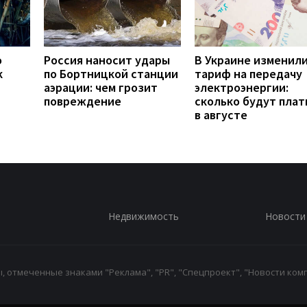
о
Россия наносит удары
В Украине изменил
к
по Бортницкой станции
тариф на передачу
аэрации: чем грозит
электроэнергии:
повреждение
сколько будут плат
в августе
Недвижимость
Новости
 отмеченные знаками "Реклама", "PR", "Спецпроект", "Новости комп