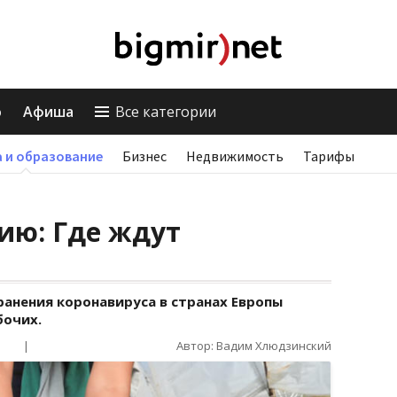
о
Афиша
Все категории
 и образование
Бизнес
Недвижимость
Тарифы
ию: Где ждут
анения коронавируса в странах Европы
бочих.
|
Автор: Вадим Хлюдзинский