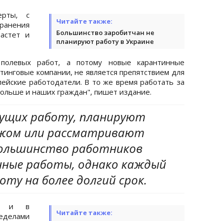
ерты, с
Читайте также:
ранения
Большинство заробитчан не
астет и
планируют работу в Украине
 полевых работ, а потому новые карантинные
тинговые компании, не является препятствием для
пейские работодатели. В то же время работать за
больше и наших граждан", пишет издание.
щущих работу, планируют
ежом или рассматривают
Большинство работников
нные работы, однако каждый
ту на более долгий срок.
ют и в
Читайте также:
делами