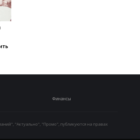
и
Мировые запасы
Остановка морского
топлива почти
коридора может
исчерпаны: эксперт
привести к снижени
ить
предупредил о рисках
производства
для Украины
железной руды
Финансы
аний", "Актуально", "Промо", публикуются на правах