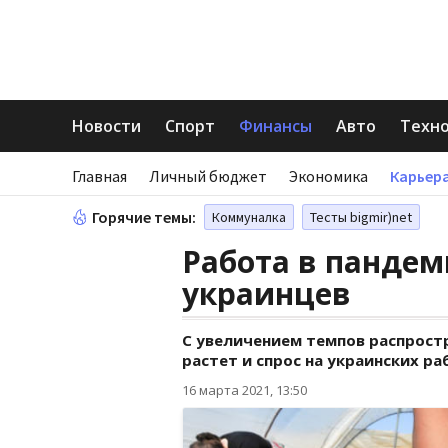
Новости
Спорт
Финансы
Авто
Техн
Главная
Личный бюджет
Экономика
Карьера
Горячие темы:
Коммуналка
Тесты bigmir)net
Работа в пандем
украинцев
С увеличением темпов распростр
растет и спрос на украинских ра
16 марта 2021, 13:50