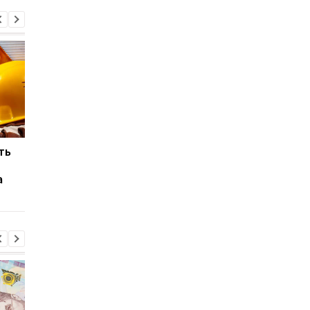
ть
Можно ли украинцам
Работа в Литве: 80%
ехать работать в
украинских беженц
а
Европу без временной
хотели бы сменить
защиты
работу