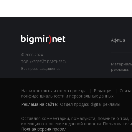
Афиша
© 2000-2024,
ТОВ «КЕПРЕЙТ ПАРТНЕРС».
Материалы,
Все права защищены.
рекламы.
Наши контакты и схема проезда
|
Редакция
|
Связа
конфиденциальности и персональных данных
Реклама на сайте:
Отдел продаж digital рекламы
Оставляя комментарий, пожалуйста, помните о том, 
имеющих отношение к данной новости. Пользователи,
Полная версия правил