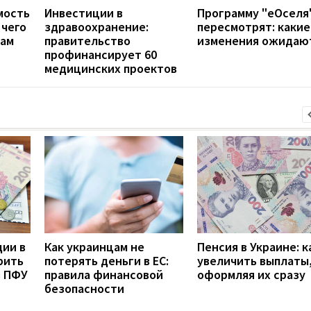
мость
Инвестиции в
Программу "еОселя
 чего
здравоохранение:
пересмотрят: какие
цам
правительство
изменения ожидаю
профинансирует 60
медицинских проектов
дии в
Как украинцам не
Пенсия в Украине: к
рить
потерять деньги в ЕС:
увеличить выплаты,
з ПФУ
правила финансовой
оформляя их сразу
безопасности