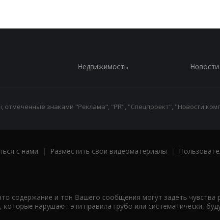
Недвижимость
Новости
 отмеченные знаками "Реклама", "PR", "Спецпроект", "Новости комп
ться с нами
|
Разместить свои видеоматериалы
|
Пользовате
что содержание и тон Вашего сообщения могут задеть чувства 
 которые нарушают эти правила грубо или систематически, буд