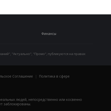
Финансы
аний", "Актуально", "Промо", публикуются на правах
льское Соглашение
|
Политика в сфере
реальных людей, непосредственно или косвенно
ут заблокированы.