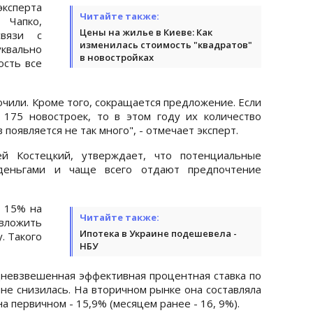
эксперта
Читайте также:
 Чапко,
Цены на жилье в Киеве: Как
связи с
изменилась стоимость "квадратов"
квально
в новостройках
ость все
очили. Кроме того, сокращается предложение. Если
175 новостроек, то в этом году их количество
появляется не так много", - отмечает эксперт.
ей Костецкий, утверждает, что потенциальные
деньгами и чаще всего отдают предпочтение
е 15% на
Читайте также:
вложить
Ипотека в Украине подешевела -
. Такого
НБУ
едневзвешенная эффективная процентная ставка по
не снизилась. На вторичном рынке она составляла
на первичном - 15,9% (месяцем ранее - 16, 9%).