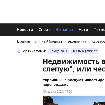
Новости
Спорт
Финансы
Авто
Техн
Главная
Личный бюджет
Экономика
Карьера
Горячие темы:
Коммуналка
Тесты bigmir)net
Недвижимость в 
слепую", или че
Украинцы не рискуют инвестиро
перепродаже.
15 марта 2021, 17:50