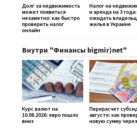
Долг за недвижимость
Налог на недвижи
может появиться
и аренда на 3 года:
незаметно: как быстро
ожидать владель
проверить налог
жилья в Украине
онлайн
Внутри "Финансы bigmir)net"
Курс валют на
Перерасчет субси
10.08.2026: евро пошло
августе: как прове
вниз
новую сумму чере