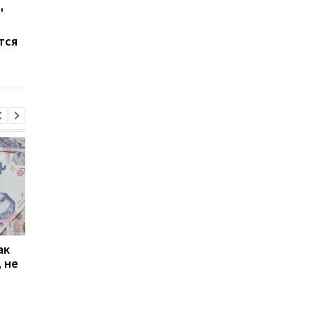
"
В Украине могут
Доступная ипотека 
обязать
военных: Кабмин
тся
регистрировать
обновил программу
договоры аренды:
«єОселя»
штрафы и стимулы
ак
Проезд по 30 грн в
Выплата 3100 грн ко
 не
Киеве: почему
Дню Независимости
работники с низкими
кому нужно подать
зарплатами уходят с
заявление в ПФУ
работы