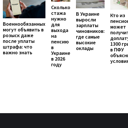
Сколько
стажа
В Украине
Кто из
нужно
выросли
пенсио
Военнообязанных
для
зарплаты
может
могут объявить в
выхода
чиновников:
получи
розыск даже
на
где самые
доплат
после уплаты
пенсию
высокие
1300 гр
штрафа: что
в
оклады
в ПФУ
важно знать
Украине
объясн
в 2026
услови
году