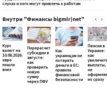
слухах и кого могут привлечь к работам
Внутри "Финансы bigmir)net"
Курс
Пенсия в
Перерасчет
валют на
Украине:
Как
субсидии в
10.08.2026:
как
украинцам не
августе:
евро
увеличит
потерять
как
пошло
выплаты,
деньги в ЕС:
проверить
вниз
не
правила
новую
оформля
финансовой
сумму
их сразу
безопасности
через ПФУ