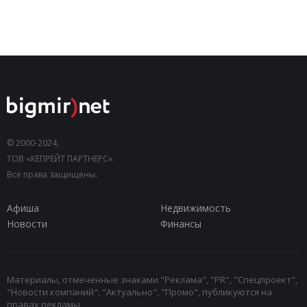
© 2000-2024,
ТОВ «КЕПРЕЙТ ПАРТНЕРС».
Все права защищены.
Афиша
Недвижимость
Новости
Финансы
Материалы, отмеченные знаками "Реклама", "PR", "Спецпроект",
"Новости компаний", "Актуально", "Промо", публикуются на
правах рекламы.